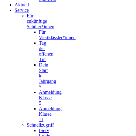
Aktuell
Service
Für
zukünftige
Schüler*innen
Für
Viertklässler*innen
Tag
der
offenen
Tür
Dein
Start
in
Jahrgang
5
Anmeldung
Klasse
5
Anmeldung
Klasse
11
Schnellzugriff
IServ
Login