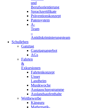
und
Berufsorientierung
Sprachzertifikate
Präventionskonzept
Patensystem
A-
Team
–
Antidiskriminierungsteam
Schulleben
Ganztag
Ganztagsangebot
AGs
Fahrten
&
Exkursionen
Fahrtenkonzept
Unser
Landheim
Musikwoche
Austauschprogramme
Auslandsaufenthalte
Wettbewerbe
Känguru
Mathematik-