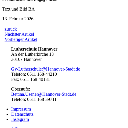
Text und Bild BA
13. Februar 2026
zurück
Beitragsnavigation
Nächster
Nächster Artikel
Artikel:
Vorheriger
Vorheriger Artikel
Artikel:
Lutherschule Hannover
An der Lutherkirche 18
30167 Hannover
Gy-Lutherschule@Hannover-Stadt.de
Telefon: 0511 168-44210
Fax: 0511 168-40181
Oberstufe:
Bettina.Usener@Hannover-Stadt.de
Telefon: 0511 168-39711
Impressum
Datenschutz
Instagram