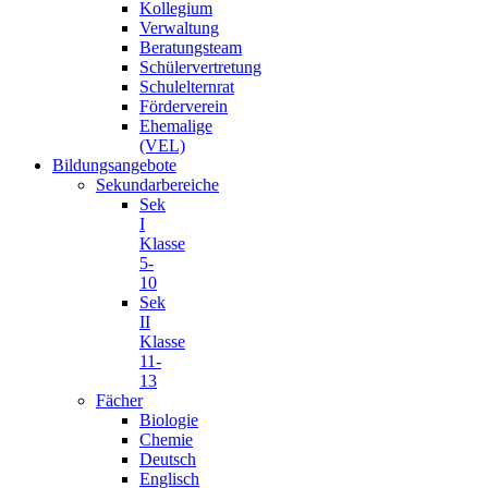
Kollegium
Verwaltung
Beratungsteam
Schülervertretung
Schulelternrat
Förderverein
Ehemalige
(VEL)
Bildungsangebote
Sekundarbereiche
Sek
I
Klasse
5-
10
Sek
II
Klasse
11-
13
Fächer
Biologie
Chemie
Deutsch
Englisch