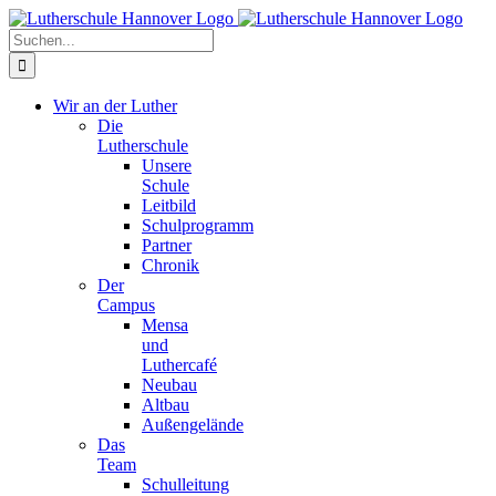
Zum
Facebook
X
Instagram
Pinterest
Inhalt
Suche
springen
nach:
Wir an der Luther
Die
Lutherschule
Unsere
Schule
Leitbild
Schulprogramm
Partner
Chronik
Der
Campus
Mensa
und
Luthercafé
Neubau
Altbau
Außengelände
Das
Team
Schulleitung