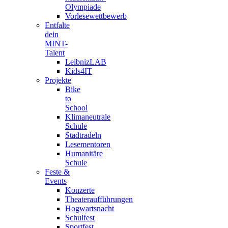
Olympiade
Vorlesewettbewerb
Entfalte
dein
MINT-
Talent
LeibnizLAB
Kids4IT
Projekte
Bike
to
School
Klimaneutrale
Schule
Stadtradeln
Lesementoren
Humanitäre
Schule
Feste &
Events
Konzerte
Theateraufführungen
Hogwartsnacht
Schulfest
Sportfest