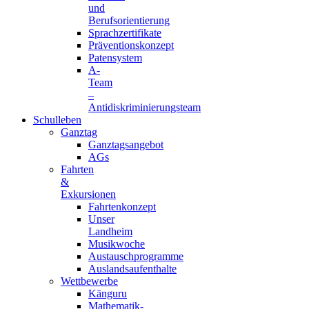
und
Berufsorientierung
Sprachzertifikate
Präventionskonzept
Patensystem
A-
Team
–
Antidiskriminierungsteam
Schulleben
Ganztag
Ganztagsangebot
AGs
Fahrten
&
Exkursionen
Fahrtenkonzept
Unser
Landheim
Musikwoche
Austauschprogramme
Auslandsaufenthalte
Wettbewerbe
Känguru
Mathematik-