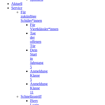
Aktuell
Service
Für
zukünftige
Schüler*innen
Für
Viertklässler*innen
Tag
der
offenen
Tür
Dein
Start
in
Jahrgang
5
Anmeldung
Klasse
5
Anmeldung
Klasse
11
Schnellzugriff
IServ
Login