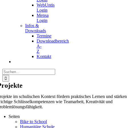
WebUntis
Login
Mensa
Login
Infos &
Downloads
Termine
Downloadbereich
A-
Z
Kontakt
Suche
nach:
Projekte
rojekte im schulischen Kontext fördern praktisches Lernen und stärken
ichtige Schlüsselkompetenzen wie Teamarbeit, Kreativität und
roblemlösungsfähigkeit.
Seiten
Bike to School
Humanitäre Schule