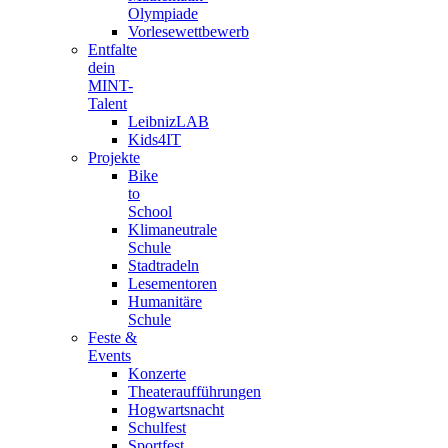
Olympiade
Vorlesewettbewerb
Entfalte
dein
MINT-
Talent
LeibnizLAB
Kids4IT
Projekte
Bike
to
School
Klimaneutrale
Schule
Stadtradeln
Lesementoren
Humanitäre
Schule
Feste &
Events
Konzerte
Theateraufführungen
Hogwartsnacht
Schulfest
Sportfest