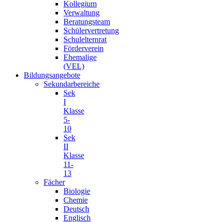
Kollegium
Verwaltung
Beratungsteam
Schülervertretung
Schulelternrat
Förderverein
Ehemalige
(VEL)
Bildungsangebote
Sekundarbereiche
Sek
I
Klasse
5-
10
Sek
II
Klasse
11-
13
Fächer
Biologie
Chemie
Deutsch
Englisch