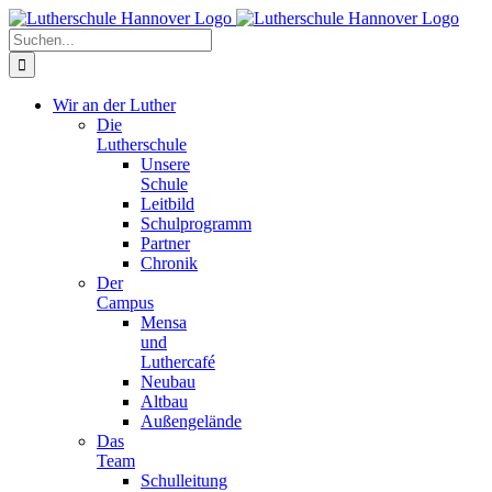
Zum
Facebook
X
Instagram
Pinterest
Inhalt
Suche
springen
nach:
Wir an der Luther
Die
Lutherschule
Unsere
Schule
Leitbild
Schulprogramm
Partner
Chronik
Der
Campus
Mensa
und
Luthercafé
Neubau
Altbau
Außengelände
Das
Team
Schulleitung