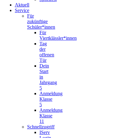
Aktuell
Service
Für
zukünftige
Schüler*innen
Für
Viertklässler*innen
Tag
der
offenen
Tür
Dein
Start
in
Jahrgang
5
Anmeldung
Klasse
5
Anmeldung
Klasse
11
Schnellzugriff
IServ
Login