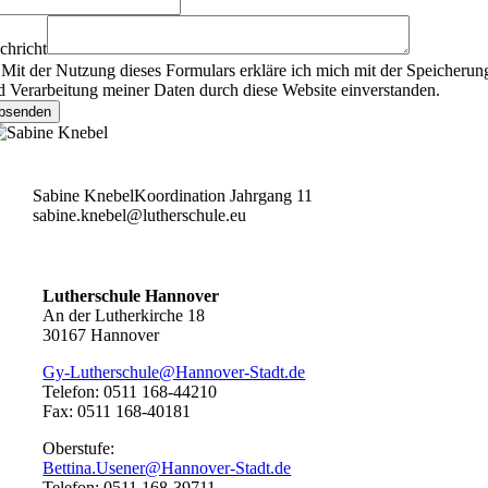
chricht
Mit der Nutzung dieses Formulars erkläre ich mich mit der Speicherun
d Verarbeitung meiner Daten durch diese Website einverstanden.
bsenden
Sabine Knebel
Koordination Jahrgang 11
sabine.knebel@lutherschule.eu
Lutherschule Hannover
An der Lutherkirche 18
30167 Hannover
Gy-Lutherschule@Hannover-Stadt.de
Telefon: 0511 168-44210
Fax: 0511 168-40181
Oberstufe:
Bettina.Usener@Hannover-Stadt.de
Telefon: 0511 168-39711