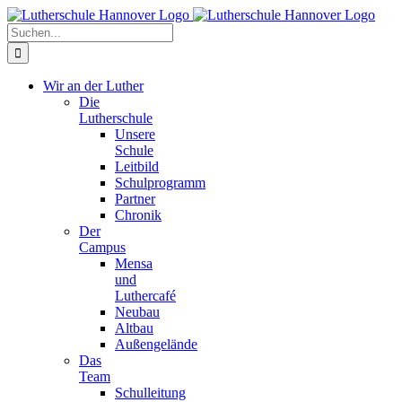
Zum
Facebook
X
Instagram
Pinterest
Inhalt
Suche
springen
nach:
Wir an der Luther
Die
Lutherschule
Unsere
Schule
Leitbild
Schulprogramm
Partner
Chronik
Der
Campus
Mensa
und
Luthercafé
Neubau
Altbau
Außengelände
Das
Team
Schulleitung