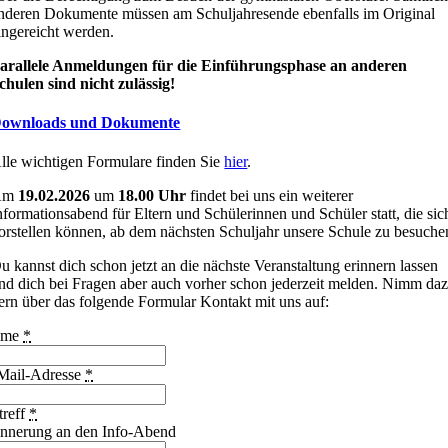
nderen Dokumente müssen am Schuljahresende ebenfalls im Original
ingereicht werden.
arallele Anmeldungen für die Einführungsphase an anderen
chulen sind nicht zulässig!
ownloads und Dokumente
lle wichtigen Formulare finden Sie
hier
.
Am
19.02.2026
um
18.00 Uhr
findet bei uns ein weiterer
nformationsabend für Eltern und Schülerinnen und Schüler statt, die sic
orstellen können, ab dem nächsten Schuljahr unsere Schule zu besuche
u kannst dich schon jetzt an die nächste Veranstaltung erinnern lassen
nd dich bei Fragen aber auch vorher schon jederzeit melden. Nimm da
ern über das folgende Formular Kontakt mit uns auf:
ame
*
Mail-Adresse
*
treff
*
innerung an den Info-Abend