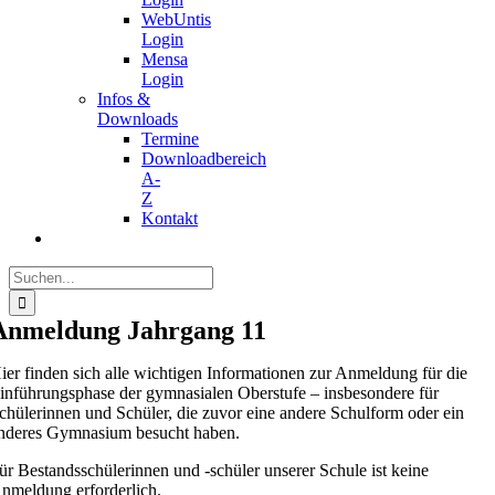
WebUntis
Login
Mensa
Login
Infos &
Downloads
Termine
Downloadbereich
A-
Z
Kontakt
Suche
nach:
Anmeldung Jahrgang 11
ier finden sich alle wichtigen Informationen zur Anmeldung für die
inführungsphase der gymnasialen Oberstufe – insbesondere für
chülerinnen und Schüler, die zuvor eine andere Schulform oder ein
nderes Gymnasium besucht haben.
ür Bestandsschülerinnen und -schüler unserer Schule ist keine
nmeldung erforderlich.