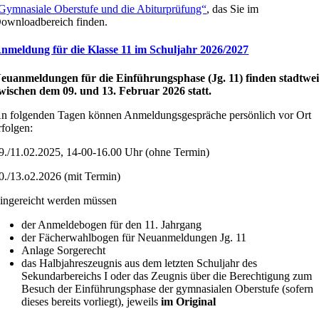
Gymnasiale Oberstufe und die Abiturprüfung“
, das Sie im
ownloadbereich finden.
nmeldung für die Klasse 11 im Schuljahr 2026/2027
euanmeldungen für die Einführungsphase (Jg. 11) finden stadtwei
wischen dem 09. und 13. Februar 2026 statt.
n folgenden Tagen können Anmeldungsgespräche persönlich vor Ort
rfolgen:
9./11.02.2025, 14-00-16.00 Uhr (ohne Termin)
0./13.o2.2026 (mit Termin)
ingereicht werden müssen
der Anmeldebogen für den 11. Jahrgang
der Fächerwahlbogen für Neuanmeldungen Jg. 11
Anlage Sorgerecht
das Halbjahreszeugnis aus dem letzten Schuljahr des
Sekundarbereichs I oder das Zeugnis über die Berechtigung zum
Besuch der Einführungsphase der gymnasialen Oberstufe (sofern
dieses bereits vorliegt), jeweils
im Original