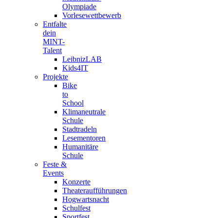
Olympiade
Vorlesewettbewerb
Entfalte
dein
MINT-
Talent
LeibnizLAB
Kids4IT
Projekte
Bike
to
School
Klimaneutrale
Schule
Stadtradeln
Lesementoren
Humanitäre
Schule
Feste &
Events
Konzerte
Theateraufführungen
Hogwartsnacht
Schulfest
Sportfest