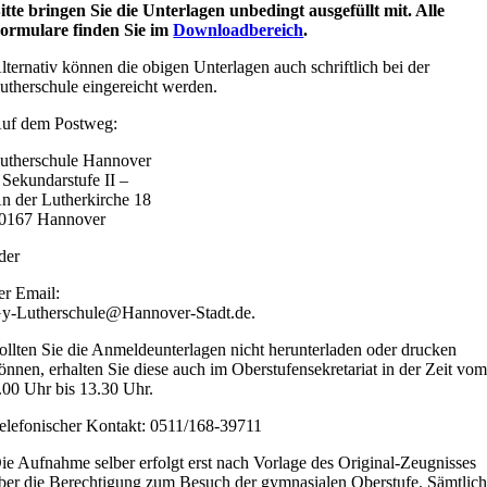
itte bringen Sie die Unterlagen unbedingt ausgefüllt mit. Alle
ormulare finden Sie im
Downloadbereich
.
lternativ können die obigen Unterlagen auch schriftlich bei der
utherschule eingereicht werden.
uf dem Postweg:
utherschule Hannover
 Sekundarstufe II –
n der Lutherkirche 18
0167 Hannover
der
er Email:
y-Lutherschule@Hannover-Stadt.de.
ollten Sie die Anmeldeunterlagen nicht herunterladen oder drucken
önnen, erhalten Sie diese auch im Oberstufensekretariat in der Zeit vo
.00 Uhr bis 13.30 Uhr.
elefonischer Kontakt: 0511/168-39711
ie Aufnahme selber erfolgt erst nach Vorlage des Original-Zeugnisses
ber die Berechtigung zum Besuch der gymnasialen Oberstufe. Sämtlic