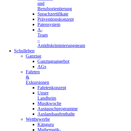
und
Berufsorientierung
Sprachzertifikate
Präventionskonzept
Patensystem
A-
Team
–
Antidiskriminierungsteam
Schulleben
Ganztag
Ganztagsangebot
AGs
Fahrten
&
Exkursionen
Fahrtenkonzept
Unser
Landheim
Musikwoche
Austauschprogramme
Auslandsaufenthalte
Wettbewerbe
Känguru
Mathematik-