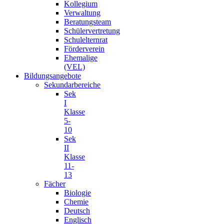
Kollegium
Verwaltung
Beratungsteam
Schülervertretung
Schulelternrat
Förderverein
Ehemalige
(VEL)
Bildungsangebote
Sekundarbereiche
Sek
I
Klasse
5-
10
Sek
II
Klasse
11-
13
Fächer
Biologie
Chemie
Deutsch
Englisch