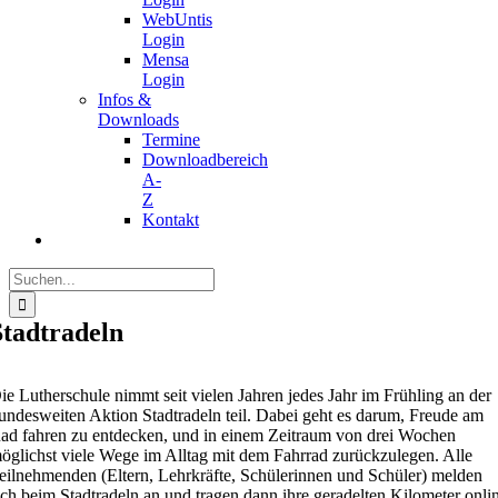
WebUntis
Login
Mensa
Login
Infos &
Downloads
Termine
Downloadbereich
A-
Z
Kontakt
Suche
nach:
Stadtradeln
ie Lutherschule nimmt seit vielen Jahren jedes Jahr im Frühling an der
undesweiten Aktion Stadtradeln teil. Dabei geht es darum, Freude am
ad fahren zu entdecken, und in einem Zeitraum von drei Wochen
öglichst viele Wege im Alltag mit dem Fahrrad zurückzulegen. Alle
eilnehmenden (Eltern, Lehrkräfte, Schülerinnen und Schüler) melden
ich beim Stadtradeln an und tragen dann ihre geradelten Kilometer onli