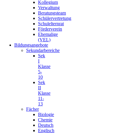
Kollegium
Verwaltung
Beratungsteam
Schülervertretung
Schulelternrat
Förderverein
Ehemalige
(VEL)
Bildungsangebote
Sekundarbereiche
Sek
I
Klasse
5-
10
Sek
II
Klasse
11-
13
Fächer
Biologie
Chemie
Deutsch
Englisch