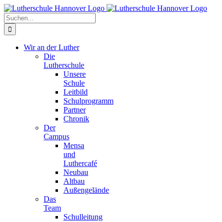
Zum
Facebook
X
Instagram
Pinterest
Inhalt
Suche
springen
nach:
Wir an der Luther
Die
Lutherschule
Unsere
Schule
Leitbild
Schulprogramm
Partner
Chronik
Der
Campus
Mensa
und
Luthercafé
Neubau
Altbau
Außengelände
Das
Team
Schulleitung