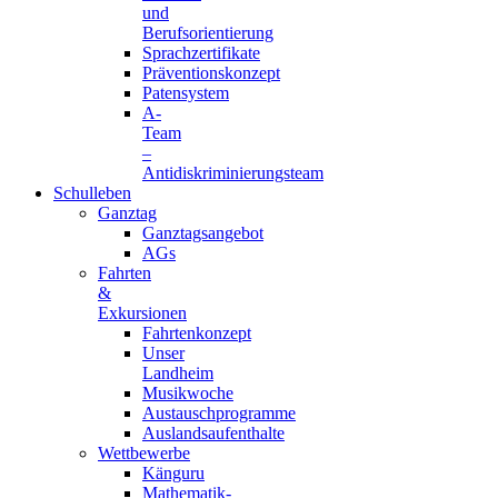
und
Berufsorientierung
Sprachzertifikate
Präventionskonzept
Patensystem
A-
Team
–
Antidiskriminierungsteam
Schulleben
Ganztag
Ganztagsangebot
AGs
Fahrten
&
Exkursionen
Fahrtenkonzept
Unser
Landheim
Musikwoche
Austauschprogramme
Auslandsaufenthalte
Wettbewerbe
Känguru
Mathematik-