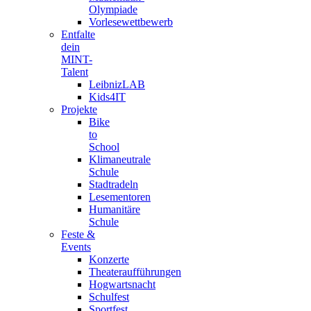
Olympiade
Vorlesewettbewerb
Entfalte
dein
MINT-
Talent
LeibnizLAB
Kids4IT
Projekte
Bike
to
School
Klimaneutrale
Schule
Stadtradeln
Lesementoren
Humanitäre
Schule
Feste &
Events
Konzerte
Theateraufführungen
Hogwartsnacht
Schulfest
Sportfest