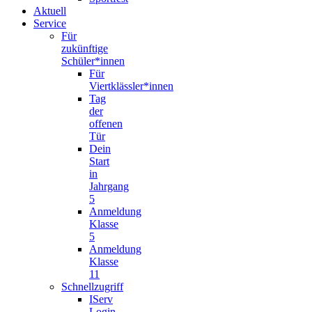
Aktuell
Service
Für
zukünftige
Schüler*innen
Für
Viertklässler*innen
Tag
der
offenen
Tür
Dein
Start
in
Jahrgang
5
Anmeldung
Klasse
5
Anmeldung
Klasse
11
Schnellzugriff
IServ
Login