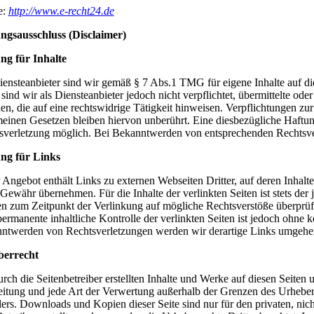
e:
http://www.e-recht24.de
ngsausschluss (Disclaimer)
ng für Inhalte
iensteanbieter sind wir gemäß § 7 Abs.1 TMG für eigene Inhalte auf di
ind wir als Diensteanbieter jedoch nicht verpflichtet, übermittelte o
hen, die auf eine rechtswidrige Tätigkeit hinweisen. Verpflichtungen 
meinen Gesetzen bleiben hiervon unberührt. Eine diesbezügliche Haftung
sverletzung möglich. Bei Bekanntwerden von entsprechenden Rechtsve
ng für Links
 Angebot enthält Links zu externen Webseiten Dritter, auf deren Inhalt
Gewähr übernehmen. Für die Inhalte der verlinkten Seiten ist stets der 
n zum Zeitpunkt der Verlinkung auf mögliche Rechtsverstöße überprüft
ermanente inhaltliche Kontrolle der verlinkten Seiten ist jedoch ohne 
ntwerden von Rechtsverletzungen werden wir derartige Links umgehen
berrecht
rch die Seitenbetreiber erstellten Inhalte und Werke auf diesen Seiten
eitung und jede Art der Verwertung außerhalb der Grenzen des Urheber
lers. Downloads und Kopien dieser Seite sind nur für den privaten, nich