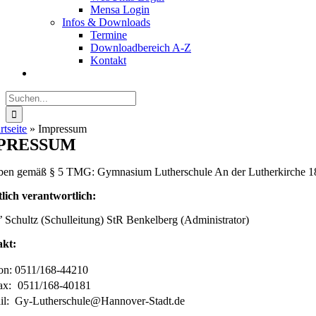
Mensa Login
Infos & Downloads
Termine
Downloadbereich A-Z
Kontakt
Suche
nach:
rtseite
»
Impressum
PRESSUM
en gemäß § 5 TMG: Gymnasium Lutherschule An der Lutherkirche 1
tlich verantwortlich:
 Schultz (Schulleitung) StR Benkelberg (Administrator)
kt:
on:
0511/168-44210
ax:
0511/168-40181
l:
Gy-Lutherschule@Hannover-Stadt.de