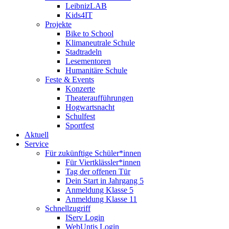
LeibnizLAB
Kids4IT
Projekte
Bike to School
Klimaneutrale Schule
Stadtradeln
Lesementoren
Humanitäre Schule
Feste & Events
Konzerte
Theateraufführungen
Hogwartsnacht
Schulfest
Sportfest
Aktuell
Service
Für zukünftige Schüler*innen
Für Viertklässler*innen
Tag der offenen Tür
Dein Start in Jahrgang 5
Anmeldung Klasse 5
Anmeldung Klasse 11
Schnellzugriff
IServ Login
WebUntis Login