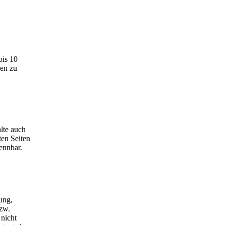
bis 10
den zu
lte auch
ten Seiten
ennbar.
ung,
zw.
 nicht