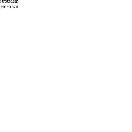
e trotzdem
werden wir