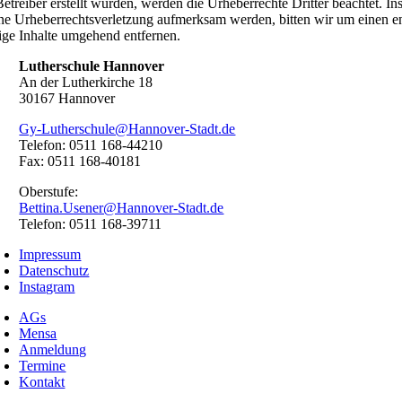
treiber erstellt wurden, werden die Urheberrechte Dritter beachtet. In
ine Urheberrechtsverletzung aufmerksam werden, bitten wir um einen
tige Inhalte umgehend entfernen.
Lutherschule Hannover
An der Lutherkirche 18
30167 Hannover
Gy-Lutherschule@Hannover-Stadt.de
Telefon: 0511 168-44210
Fax: 0511 168-40181
Oberstufe:
Bettina.Usener@Hannover-Stadt.de
Telefon: 0511 168-39711
Impressum
Datenschutz
Instagram
AGs
Mensa
Anmeldung
Termine
Kontakt