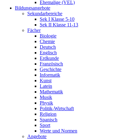
Ehemalige (VEL)
Bildungsangebote
Sekundarbereiche
Sek I Klasse 5-10
Sek II Klasse 11-13
Fächer
Biologie
Chemie
Deutsch
Englisch
Erdkunde
Französisch
Geschichte
Informatik
Kunst
Latein
Mathematik
Musik
Physik
Politik-Wirtschaft
Religion
Spanisch
Sport
Werte und Normen
Angebote