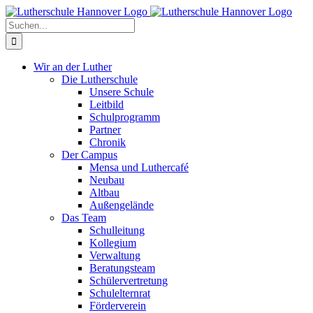
Zum
Facebook
X
Instagram
Pinterest
Inhalt
Suche
springen
nach:
Wir an der Luther
Die Lutherschule
Unsere Schule
Leitbild
Schulprogramm
Partner
Chronik
Der Campus
Mensa und Luthercafé
Neubau
Altbau
Außengelände
Das Team
Schulleitung
Kollegium
Verwaltung
Beratungsteam
Schülervertretung
Schulelternrat
Förderverein