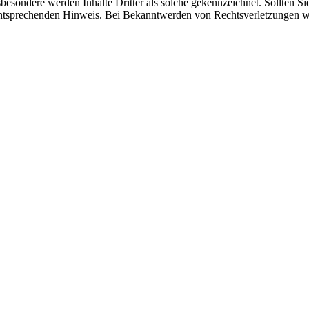
sbesondere werden Inhalte Dritter als solche gekennzeichnet. Sollten Si
 entsprechenden Hinweis. Bei Bekanntwerden von Rechtsverletzungen 