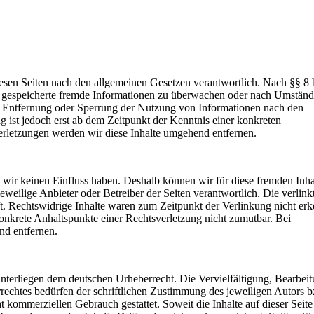
esen Seiten nach den allgemeinen Gesetzen verantwortlich. Nach §§ 8 
der gespeicherte fremde Informationen zu überwachen oder nach Umstän
zur Entfernung oder Sperrung der Nutzung von Informationen nach den
 ist jedoch erst ab dem Zeitpunkt der Kenntnis einer konkreten
rletzungen werden wir diese Inhalte umgehend entfernen.
e wir keinen Einfluss haben. Deshalb können wir für diese fremden Inha
jeweilige Anbieter oder Betreiber der Seiten verantwortlich. Die verlink
. Rechtswidrige Inhalte waren zum Zeitpunkt der Verlinkung nicht erk
konkrete Anhaltspunkte einer Rechtsverletzung nicht zumutbar. Bei
d entfernen.
 unterliegen dem deutschen Urheberrecht. Die Vervielfältigung, Bearbeit
rechtes bedürfen der schriftlichen Zustimmung des jeweiligen Autors b
t kommerziellen Gebrauch gestattet. Soweit die Inhalte auf dieser Seite