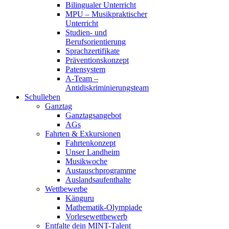
Bilingualer Unterricht
MPU – Musikpraktischer
Unterricht
Studien- und
Berufsorientierung
Sprachzertifikate
Präventionskonzept
Patensystem
A-Team –
Antidiskriminierungsteam
Schulleben
Ganztag
Ganztagsangebot
AGs
Fahrten & Exkursionen
Fahrtenkonzept
Unser Landheim
Musikwoche
Austauschprogramme
Auslandsaufenthalte
Wettbewerbe
Känguru
Mathematik-Olympiade
Vorlesewettbewerb
Entfalte dein MINT-Talent