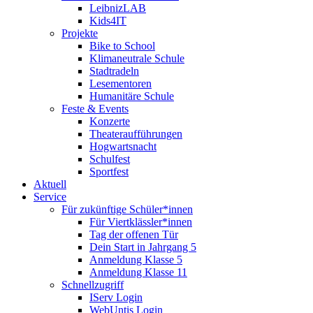
LeibnizLAB
Kids4IT
Projekte
Bike to School
Klimaneutrale Schule
Stadtradeln
Lesementoren
Humanitäre Schule
Feste & Events
Konzerte
Theateraufführungen
Hogwartsnacht
Schulfest
Sportfest
Aktuell
Service
Für zukünftige Schüler*innen
Für Viertklässler*innen
Tag der offenen Tür
Dein Start in Jahrgang 5
Anmeldung Klasse 5
Anmeldung Klasse 11
Schnellzugriff
IServ Login
WebUntis Login