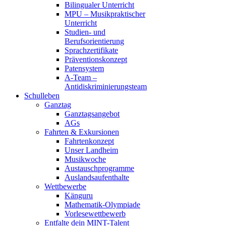
Bilingualer Unterricht
MPU – Musikpraktischer
Unterricht
Studien- und
Berufsorientierung
Sprachzertifikate
Präventionskonzept
Patensystem
A-Team –
Antidiskriminierungsteam
Schulleben
Ganztag
Ganztagsangebot
AGs
Fahrten & Exkursionen
Fahrtenkonzept
Unser Landheim
Musikwoche
Austauschprogramme
Auslandsaufenthalte
Wettbewerbe
Känguru
Mathematik-Olympiade
Vorlesewettbewerb
Entfalte dein MINT-Talent