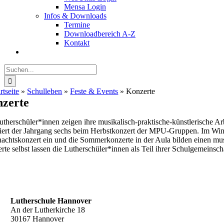
Mensa Login
Infos & Downloads
Termine
Downloadbereich A-Z
Kontakt
Suche
nach:
rtseite
»
Schulleben
»
Feste & Events
»
Konzerte
zerte
therschüler*innen zeigen ihre musikalisch-praktische-künstlerische Arb
iert der Jahrgang sechs beim Herbstkonzert der MPU-Gruppen. Im Wint
achtskonzert ein und die Sommerkonzerte in der Aula bilden einen mus
rte selbst lassen die Lutherschüler*innen als Teil ihrer Schulgemeins
Lutherschule Hannover
An der Lutherkirche 18
30167 Hannover