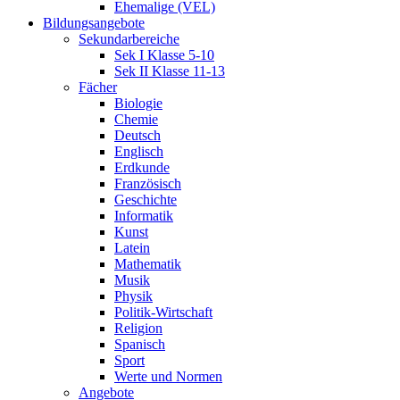
Ehemalige (VEL)
Bildungsangebote
Sekundarbereiche
Sek I Klasse 5-10
Sek II Klasse 11-13
Fächer
Biologie
Chemie
Deutsch
Englisch
Erdkunde
Französisch
Geschichte
Informatik
Kunst
Latein
Mathematik
Musik
Physik
Politik-Wirtschaft
Religion
Spanisch
Sport
Werte und Normen
Angebote