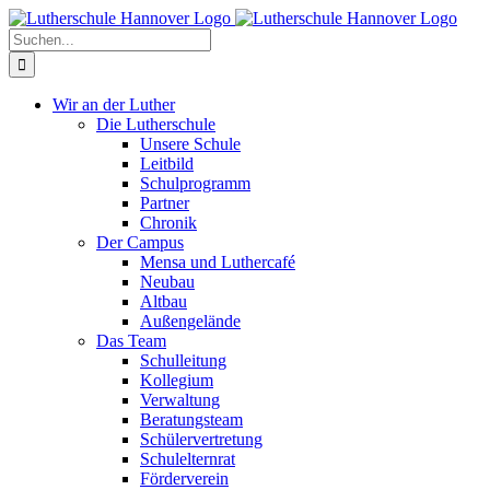
Zum
Facebook
X
Instagram
Pinterest
Inhalt
Suche
springen
nach:
Wir an der Luther
Die Lutherschule
Unsere Schule
Leitbild
Schulprogramm
Partner
Chronik
Der Campus
Mensa und Luthercafé
Neubau
Altbau
Außengelände
Das Team
Schulleitung
Kollegium
Verwaltung
Beratungsteam
Schülervertretung
Schulelternrat
Förderverein