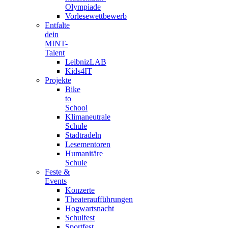
Olympiade
Vorlesewettbewerb
Entfalte
dein
MINT-
Talent
LeibnizLAB
Kids4IT
Projekte
Bike
to
School
Klimaneutrale
Schule
Stadtradeln
Lesementoren
Humanitäre
Schule
Feste &
Events
Konzerte
Theateraufführungen
Hogwartsnacht
Schulfest
Sportfest