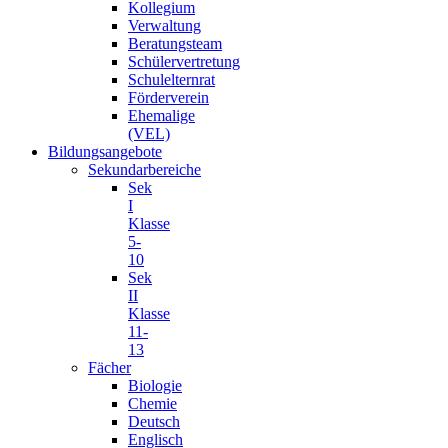
Kollegium
Verwaltung
Beratungsteam
Schülervertretung
Schulelternrat
Förderverein
Ehemalige
(VEL)
Bildungsangebote
Sekundarbereiche
Sek
I
Klasse
5-
10
Sek
II
Klasse
11-
13
Fächer
Biologie
Chemie
Deutsch
Englisch