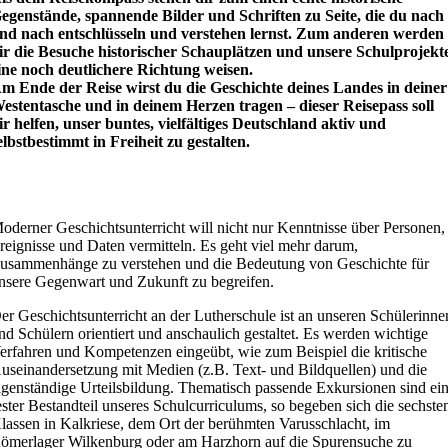
egenstände, spannende Bilder und Schriften zu Seite, die du nach
nd nach entschlüsseln und verstehen lernst. Zum anderen werden
ir die Besuche historischer Schauplätzen und unsere Schulprojekt
ine noch deutlichere Richtung weisen.
m Ende der Reise wirst du die Geschichte deines Landes in deiner
estentasche und in deinem Herzen tragen – dieser Reisepass soll
ir helfen, unser buntes, vielfältiges Deutschland aktiv und
elbstbestimmt in Freiheit zu gestalten.
oderner Geschichtsunterricht will nicht nur Kenntnisse über Personen,
reignisse und Daten vermitteln. Es geht viel mehr darum,
usammenhänge zu verstehen und die Bedeutung von Geschichte für
nsere Gegenwart und Zukunft zu begreifen.
er Geschichtsunterricht an der Lutherschule ist an unseren Schülerinne
nd Schülern orientiert und anschaulich gestaltet. Es werden wichtige
erfahren und Kompetenzen eingeübt, wie zum Beispiel die kritische
useinandersetzung mit Medien (z.B. Text- und Bildquellen) und die
igenständige Urteilsbildung. Thematisch passende Exkursionen sind ei
ester Bestandteil unseres Schulcurriculums, so begeben sich die sechste
lassen in Kalkriese, dem Ort der berühmten Varusschlacht, im
ömerlager Wilkenburg oder am Harzhorn auf die Spurensuche zu