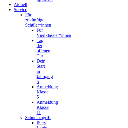
Aktuell
Service
Für
zukünftige
Schüler*innen
Für
Viertklässler*innen
Tag
der
offenen
Tür
Dein
Start
in
Jahrgang
5
Anmeldung
Klasse
5
Anmeldung
Klasse
11
Schnellzugriff
IServ
Login