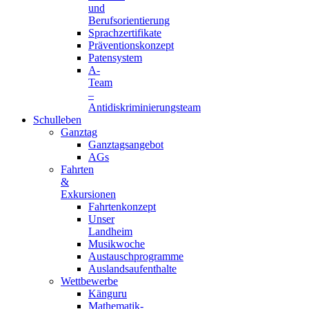
und
Berufsorientierung
Sprachzertifikate
Präventionskonzept
Patensystem
A-
Team
–
Antidiskriminierungsteam
Schulleben
Ganztag
Ganztagsangebot
AGs
Fahrten
&
Exkursionen
Fahrtenkonzept
Unser
Landheim
Musikwoche
Austauschprogramme
Auslandsaufenthalte
Wettbewerbe
Känguru
Mathematik-