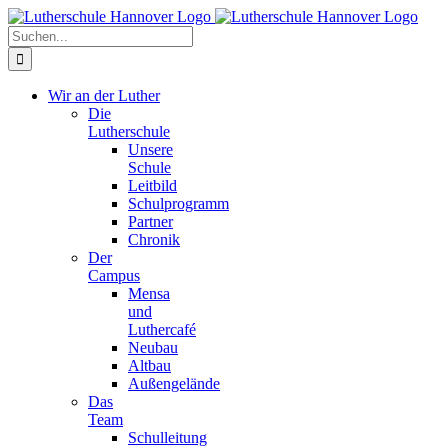
Zum
Facebook
X
Instagram
Pinterest
Inhalt
Suche
springen
nach:
Wir an der Luther
Die
Lutherschule
Unsere
Schule
Leitbild
Schulprogramm
Partner
Chronik
Der
Campus
Mensa
und
Luthercafé
Neubau
Altbau
Außengelände
Das
Team
Schulleitung