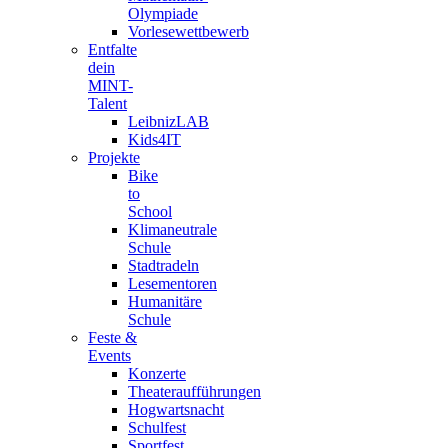
Olympiade
Vorlesewettbewerb
Entfalte
dein
MINT-
Talent
LeibnizLAB
Kids4IT
Projekte
Bike
to
School
Klimaneutrale
Schule
Stadtradeln
Lesementoren
Humanitäre
Schule
Feste &
Events
Konzerte
Theateraufführungen
Hogwartsnacht
Schulfest
Sportfest