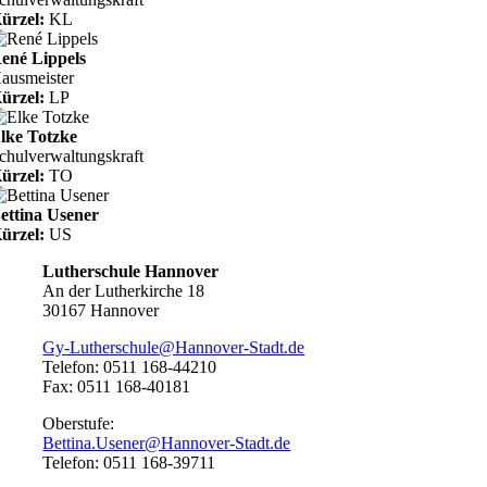
ürzel:
KL
ené Lippels
ausmeister
ürzel:
LP
lke Totzke
chulverwaltungskraft
ürzel:
TO
ettina Usener
ürzel:
US
Lutherschule Hannover
An der Lutherkirche 18
30167 Hannover
Gy-Lutherschule@Hannover-Stadt.de
Telefon: 0511 168-44210
Fax: 0511 168-40181
Oberstufe:
Bettina.Usener@Hannover-Stadt.de
Telefon: 0511 168-39711