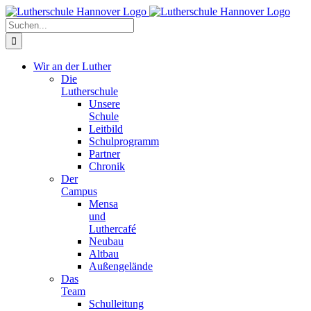
Zum
Facebook
X
Instagram
Pinterest
Inhalt
Suche
springen
nach:
Wir an der Luther
Die
Lutherschule
Unsere
Schule
Leitbild
Schulprogramm
Partner
Chronik
Der
Campus
Mensa
und
Luthercafé
Neubau
Altbau
Außengelände
Das
Team
Schulleitung