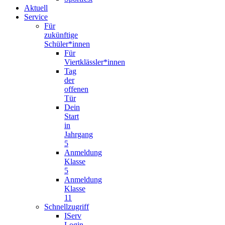
Aktuell
Service
Für
zukünftige
Schüler*innen
Für
Viertklässler*innen
Tag
der
offenen
Tür
Dein
Start
in
Jahrgang
5
Anmeldung
Klasse
5
Anmeldung
Klasse
11
Schnellzugriff
IServ
Login