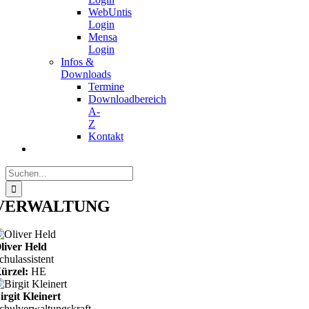
WebUntis
Login
Mensa
Login
Infos &
Downloads
Termine
Downloadbereich
A-
Z
Kontakt
Suche
nach:
VERWALTUNG
liver Held
chulassistent
ürzel:
HE
irgit Kleinert
chulverwaltungskraft