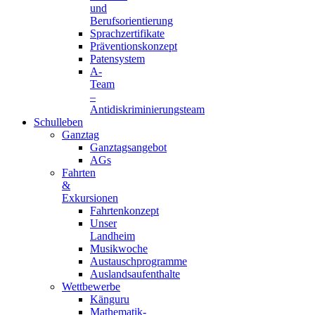
und
Berufsorientierung
Sprachzertifikate
Präventionskonzept
Patensystem
A-
Team
–
Antidiskriminierungsteam
Schulleben
Ganztag
Ganztagsangebot
AGs
Fahrten
&
Exkursionen
Fahrtenkonzept
Unser
Landheim
Musikwoche
Austauschprogramme
Auslandsaufenthalte
Wettbewerbe
Känguru
Mathematik-