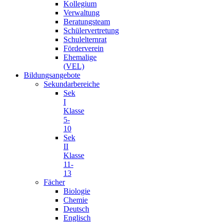
Kollegium
Verwaltung
Beratungsteam
Schülervertretung
Schulelternrat
Förderverein
Ehemalige
(VEL)
Bildungsangebote
Sekundarbereiche
Sek
I
Klasse
5-
10
Sek
II
Klasse
11-
13
Fächer
Biologie
Chemie
Deutsch
Englisch