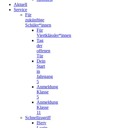
Aktuell
Service
Für
zukünftige
Schüler*innen
Für
Viertklässler*innen
Tag
der
offenen
Tür
Dein
Start
in
Jahrgang
5
Anmeldung
Klasse
5
Anmeldung
Klasse
11
Schnellzugriff
IServ
Login