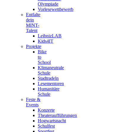
Olympiade
Vorlesewettbewerb
Entfalte
dein
MINT-
Talent
LeibnizLAB
Kids4IT
Projekte
Bike
to
School
Klimaneutrale
Schule
Stadtradeln
Lesementoren
Humanitäre
Schule
Feste &
Events
Konzerte
Theateraufführungen
Hogwartsnacht
Schulfest
Sportfest