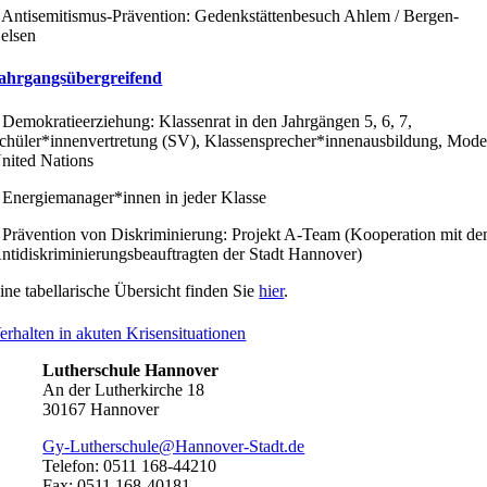
 Antisemitismus-Prävention: Gedenkstättenbesuch Ahlem / Bergen-
elsen
ahrgangsübergreifend
 Demokratieerziehung: Klassenrat in den Jahrgängen 5, 6, 7,
chüler*innenvertretung (SV), Klassensprecher*innenausbildung, Mode
nited Nations
 Energiemanager*innen in jeder Klasse
 Prävention von Diskriminierung: Projekt A-Team (Kooperation mit d
ntidiskriminierungsbeauftragten der Stadt Hannover)
ine tabellarische Übersicht finden Sie
hier
.
erhalten in akuten Krisensituationen
Lutherschule Hannover
An der Lutherkirche 18
30167 Hannover
Gy-Lutherschule@Hannover-Stadt.de
Telefon: 0511 168-44210
Fax: 0511 168-40181