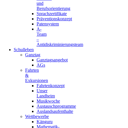
und
Berufsorientierung
Sprachzertifikate
Präventionskonzept
Patensystem
A-
Team
–
Antidiskriminierungsteam
Schulleben
Ganztag
Ganztagsangebot
AGs
Fahrten
&
Exkursionen
Fahrtenkonzept
Unser
Landheim
Musikwoche
Austauschprogramme
Auslandsaufenthalte
Wettbewerbe
Känguru
Mathematik-