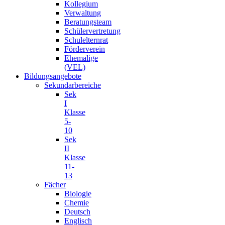
Kollegium
Verwaltung
Beratungsteam
Schülervertretung
Schulelternrat
Förderverein
Ehemalige
(VEL)
Bildungsangebote
Sekundarbereiche
Sek
I
Klasse
5-
10
Sek
II
Klasse
11-
13
Fächer
Biologie
Chemie
Deutsch
Englisch