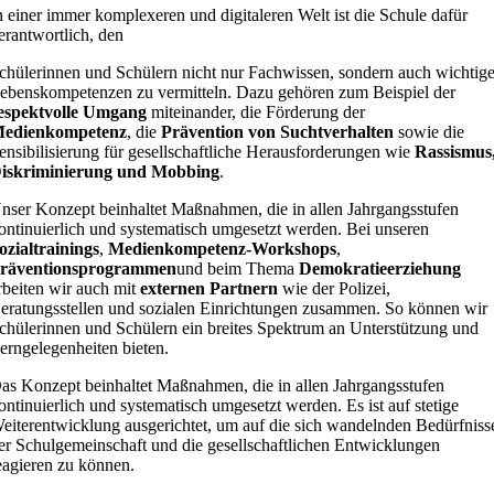
n einer immer komplexeren und digitaleren Welt ist die Schule dafür
erantwortlich, den
chülerinnen und Schülern nicht nur Fachwissen, sondern auch wichtig
ebenskompetenzen zu vermitteln. Dazu gehören zum Beispiel der
espektvolle Umgang
miteinander, die Förderung der
edienkompetenz
, die
Prävention von Suchtverhalten
sowie die
ensibilisierung für gesellschaftliche Herausforderungen wie
Rassismus
iskriminierung und Mobbing
.
nser Konzept beinhaltet Maßnahmen, die in allen Jahrgangsstufen
ontinuierlich und systematisch umgesetzt werden. Bei unseren
ozialtrainings
,
Medienkompetenz-Workshops
,
räventionsprogrammen
und beim Thema
Demokratieerziehung
rbeiten wir auch mit
externen Partnern
wie der Polizei,
eratungsstellen und sozialen Einrichtungen zusammen. So können wir
chülerinnen und Schülern ein breites Spektrum an Unterstützung und
erngelegenheiten bieten.
as Konzept beinhaltet Maßnahmen, die in allen Jahrgangsstufen
ontinuierlich und systematisch umgesetzt werden. Es ist auf stetige
eiterentwicklung ausgerichtet, um auf die sich wandelnden Bedürfniss
er Schulgemeinschaft und die gesellschaftlichen Entwicklungen
eagieren zu können.