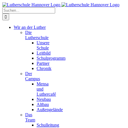
Zum
Facebook
X
Instagram
Pinterest
Inhalt
Suche
springen
nach:
Wir an der Luther
Die
Lutherschule
Unsere
Schule
Leitbild
Schulprogramm
Partner
Chronik
Der
Campus
Mensa
und
Luthercafé
Neubau
Altbau
Außengelände
Das
Team
Schulleitung