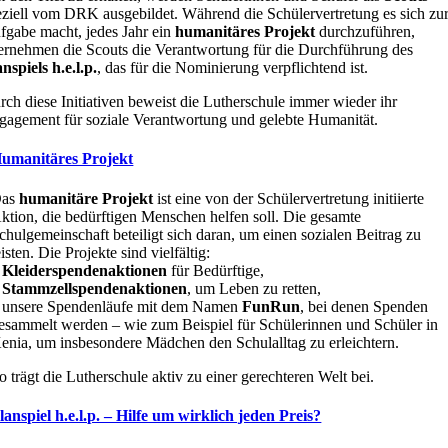
eziell vom DRK ausgebildet. Während die Schülervertretung es sich zu
fgabe macht, jedes Jahr ein
humanitäres Projekt
durchzuführen,
ernehmen die Scouts die Verantwortung für die Durchführung des
nspiels h.e.l.p.
, das für die Nominierung verpflichtend ist.
rch diese Initiativen beweist die Lutherschule immer wieder ihr
gagement für soziale Verantwortung und gelebte Humanität.
umanitäres Projekt
Das
humanitäre Projekt
ist eine von der Schülervertretung initiierte
ktion, die bedürftigen Menschen helfen soll. Die gesamte
chulgemeinschaft beteiligt sich daran, um einen sozialen Beitrag zu
eisten. Die Projekte sind vielfältig:
–
Kleiderspendenaktionen
für Bedürftige,
–
Stammzellspendenaktionen
, um Leben zu retten,
 unsere Spendenläufe mit dem Namen
FunRun
, bei denen Spenden
esammelt werden – wie zum Beispiel für Schülerinnen und Schüler in
enia, um insbesondere Mädchen den Schulalltag zu erleichtern.
o trägt die Lutherschule aktiv zu einer gerechteren Welt bei.
lanspiel h.e.l.p. – Hilfe um wirklich jeden Preis?