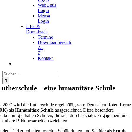
WebUntis
Login
Mensa
Login
Infos &
Downloads
Termine
Downloadbereich
A-
Z
Kontakt
Suche
nach:
Lutherschule – eine humanitäre Schule
it 2007 wird die Lutherschule regelmäßig vom Deutschen Roten Kreuz
RK) als
Humanitäre Schule
ausgezeichnet. Diese besondere
erkennung erhalten Schulen, die sich durch soziales Engagement und
manitäre Bildungsarbeit auszeichnen.
 den Titel zu erhalten, werden Schülerinnen und Schüler als
Scouts