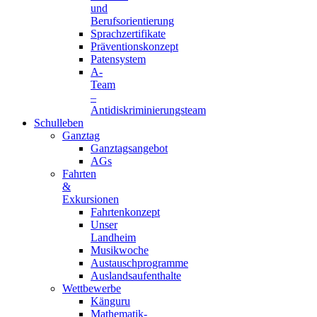
und
Berufsorientierung
Sprachzertifikate
Präventionskonzept
Patensystem
A-
Team
–
Antidiskriminierungsteam
Schulleben
Ganztag
Ganztagsangebot
AGs
Fahrten
&
Exkursionen
Fahrtenkonzept
Unser
Landheim
Musikwoche
Austauschprogramme
Auslandsaufenthalte
Wettbewerbe
Känguru
Mathematik-