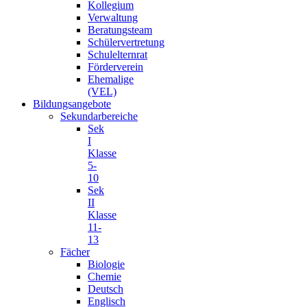
Kollegium
Verwaltung
Beratungsteam
Schülervertretung
Schulelternrat
Förderverein
Ehemalige
(VEL)
Bildungsangebote
Sekundarbereiche
Sek
I
Klasse
5-
10
Sek
II
Klasse
11-
13
Fächer
Biologie
Chemie
Deutsch
Englisch