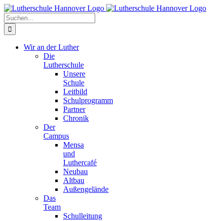
Zum
Facebook
X
Instagram
Pinterest
Inhalt
Suche
springen
nach:
Wir an der Luther
Die
Lutherschule
Unsere
Schule
Leitbild
Schulprogramm
Partner
Chronik
Der
Campus
Mensa
und
Luthercafé
Neubau
Altbau
Außengelände
Das
Team
Schulleitung