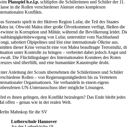
eim
Planspiel h.e.l.p.
schlüpfen die Schülerinnen und Schüler der 11.
lasse in die Rollen verschiedener Akteure eines komplexen
nternationalen Konflikts.
as Szenario spielt in der fiktiven Region Lufar, die Teil des Staates
alea ist. Obwohl Malea über große Ölvorkommen verfügt, fließen die
ewinne in Korruption und Militär, während die Bevölkerung leidet. Di
nabhängigkeitsbewegung von Lufar, unterstützt vom Nachbarland
ongi, sabotiert Ölpipelines und löst eine internationale Ölkrise aus.
nmitten dieser Krise versucht eine von Malea beauftragte Terrormiliz, d
ituation unter Kontrolle zu bringen – verbreitet dabei jedoch Angst und
ewalt. Die Flüchtlingslager des Internationalen Komitees des Roten
reuzes sind überfüllt, und eine humanitäre Katastrophe droht.
nter Anleitung der Scouts übernehmen die Schülerinnen und Schüler
erschiedene Rollen – von Regierungsmitgliedern bis zu Vertretern
nternationaler Organisationen. Sie verhandeln in einem eigens
inberufenen UN-Unterausschuss über mögliche Lösungen.
ird es ihnen gelingen, den Konflikt beizulegen? Das Ende bleibt jedes
al offen – genau wie in der realen Welt.
erlin Mahnkop für die SV
Lutherschule Hannover
An der Lutherkirche 18