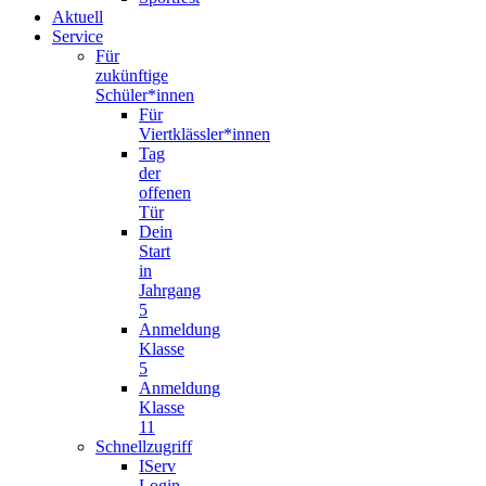
Aktuell
Service
Für
zukünftige
Schüler*innen
Für
Viertklässler*innen
Tag
der
offenen
Tür
Dein
Start
in
Jahrgang
5
Anmeldung
Klasse
5
Anmeldung
Klasse
11
Schnellzugriff
IServ
Login