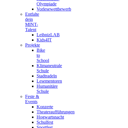
Olympiade
Vorlesewettbewerb
Entfalte
dein
MINT-
Talent
LeibnizLAB
Kids4IT
Projekte
Bike
to
School
Klimaneutrale
Schule
Stadtradeln
Lesementoren
Humanitäre
Schule
Feste &
Events
Konzerte
Theateraufführungen
Hogwartsnacht
Schulfest
Sportfest