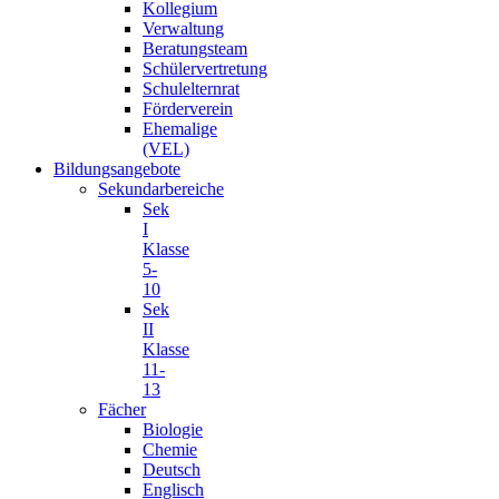
Kollegium
Verwaltung
Beratungsteam
Schülervertretung
Schulelternrat
Förderverein
Ehemalige
(VEL)
Bildungsangebote
Sekundarbereiche
Sek
I
Klasse
5-
10
Sek
II
Klasse
11-
13
Fächer
Biologie
Chemie
Deutsch
Englisch