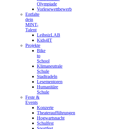
Olympiade
Vorlesewettbewerb
Entfalte
dein
MINT-
Talent
LeibnizLAB
Kids4IT
Projekte
Bike
to
School
Klimaneutrale
Schule
Stadtradeln
Lesementoren
Humanitäre
Schule
Feste &
Events
Konzerte
Theateraufführungen
Hogwartsnacht
Schulfest
Sportfest