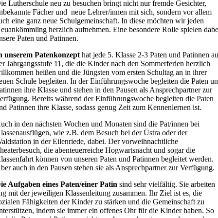
ie Lutherschule neu zu besuchen bringt nicht nur fremde Gesichter,
nbekannte Fächer und neue Lehrer/innen mit sich, sondern vor allem
uch eine ganz neue Schulgemeinschaft. In diese möchten wir jeden
euankömmling herzlich aufnehmen. Eine besondere Rolle spielen dabe
nsere Paten und Patinnen.
n unserem Patenkonzept
hat jede 5. Klasse 2-3 Paten und Patinnen a
er Jahrgangsstufe 11, die die Kinder nach den Sommerferien herzlich
illkommen heißen und die Jüngsten vom ersten Schultag an in ihrer
euen Schule begleiten. In der Einführungswoche begleiten die Paten u
atinnen ihre Klasse und stehen in den Pausen als Ansprechpartner zur
erfügung. Bereits während der Einführungswoche begleiten die Paten
nd Patinnen ihre Klasse, sodass genug Zeit zum Kennenlernen ist.
uch in den nächsten Wochen und Monaten sind die Pat/innen bei
lassenausflügen, wie z.B. dem Besuch bei der Üstra oder der
aldstation in der Eilenriede, dabei. Der vorweihnachtliche
heaterbesuch, die abenteuerreiche Hogwartsnacht und sogar die
lassenfahrt können von unseren Paten und Patinnen begleitet werden.
ber auch in den Pausen stehen sie als Ansprechpartner zur Verfügung.
ie Aufgaben eines Paten/einer Patin
sind sehr vielfältig. Sie arbeiten
ng mit der jeweiligen Klassenleitung zusammen. Ihr Ziel ist es, die
ozialen Fähigkeiten der Kinder zu stärken und die Gemeinschaft zu
nterstützen, indem sie immer ein offenes Ohr für die Kinder haben. So