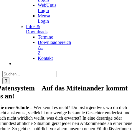
WebUntis
Login
Mensa
Login
Infos &
Downloads
Termine
Downloadbereich
A-
Z
Kontakt
Suche
nach:
Patensystem – Auf das Miteinander kommt
es an!
ie neue Schule –
Wer kennt es nicht? Du bist irgendwo, wo du dich
icht auskennst, vielleicht nur wenige bekannte Gesichter entdeckst und
uch nicht wirklich weißt, was dich erwartet? In eine derartige oder
umindest ähnliche Situation gerät jeder neu Ankommende an einer neu
chule. So geht es natürlich vor allem unseren neuen FünftklässlerInnen