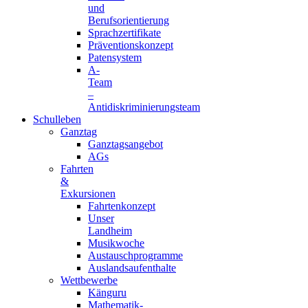
und
Berufsorientierung
Sprachzertifikate
Präventionskonzept
Patensystem
A-
Team
–
Antidiskriminierungsteam
Schulleben
Ganztag
Ganztagsangebot
AGs
Fahrten
&
Exkursionen
Fahrtenkonzept
Unser
Landheim
Musikwoche
Austauschprogramme
Auslandsaufenthalte
Wettbewerbe
Känguru
Mathematik-