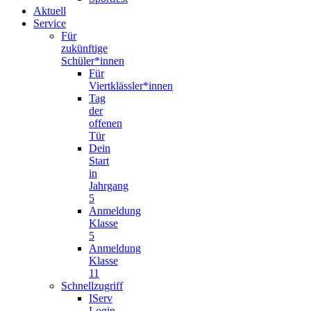
Aktuell
Service
Für
zukünftige
Schüler*innen
Für
Viertklässler*innen
Tag
der
offenen
Tür
Dein
Start
in
Jahrgang
5
Anmeldung
Klasse
5
Anmeldung
Klasse
11
Schnellzugriff
IServ
Login