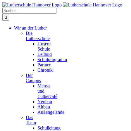
Zum
Facebook
X
Instagram
Pinterest
Inhalt
Suche
springen
nach:
Wir an der Luther
Die
Lutherschule
Unsere
Schule
Leitbild
Schulprogramm
Partner
Chronik
Der
Campus
Mensa
und
Luthercafé
Neubau
Altbau
Außengelände
Das
Team
Schulleitung