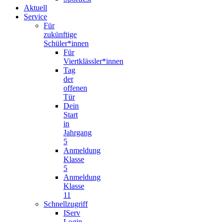
Aktuell
Service
Für
zukünftige
Schüler*innen
Für
Viertklässler*innen
Tag
der
offenen
Tür
Dein
Start
in
Jahrgang
5
Anmeldung
Klasse
5
Anmeldung
Klasse
11
Schnellzugriff
IServ
Login