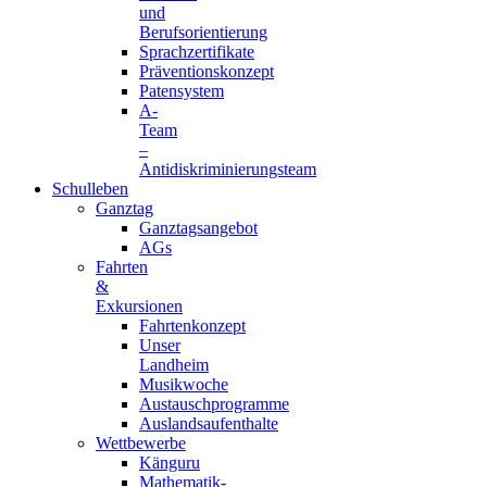
und
Berufsorientierung
Sprachzertifikate
Präventionskonzept
Patensystem
A-
Team
–
Antidiskriminierungsteam
Schulleben
Ganztag
Ganztagsangebot
AGs
Fahrten
&
Exkursionen
Fahrtenkonzept
Unser
Landheim
Musikwoche
Austauschprogramme
Auslandsaufenthalte
Wettbewerbe
Känguru
Mathematik-