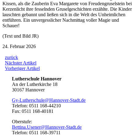
Kissen, als die Zauberin Eva Margarete von Freudengruselstein bei
Kerzenlicht ihre fesselnden Gruselgeschichten erzählte. Die Kinder
lauschten gebannt und ließen sich in die Welt des Unheimlichen
entführen. Ein unvergesslicher Nachmittag voller Magie und
Schauer!
(Text und Bild JR)
24. Februar 2026
zurück
Beitragsnavigation
Nächster
Nächster Artikel
Artikel:
Vorheriger
Vorheriger Artikel
Artikel:
Lutherschule Hannover
An der Lutherkirche 18
30167 Hannover
Gy-Lutherschule@Hannover-Stadt.de
Telefon: 0511 168-44210
Fax: 0511 168-40181
Oberstufe:
Bettina.Usener@Hannover-Stadt.de
Telefon: 0511 168-39711