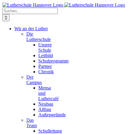
Zum
Facebook
X
Instagram
Pinterest
Inhalt
Suche
springen
nach:
Wir an der Luther
Die
Lutherschule
Unsere
Schule
Leitbild
Schulprogramm
Partner
Chronik
Der
Campus
Mensa
und
Luthercafé
Neubau
Altbau
Außengelände
Das
Team
Schulleitung