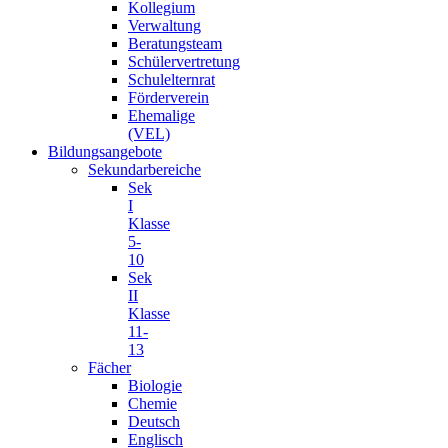
Kollegium
Verwaltung
Beratungsteam
Schülervertretung
Schulelternrat
Förderverein
Ehemalige
(VEL)
Bildungsangebote
Sekundarbereiche
Sek
I
Klasse
5-
10
Sek
II
Klasse
11-
13
Fächer
Biologie
Chemie
Deutsch
Englisch