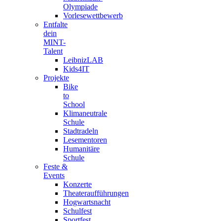
Olympiade
Vorlesewettbewerb
Entfalte
dein
MINT-
Talent
LeibnizLAB
Kids4IT
Projekte
Bike
to
School
Klimaneutrale
Schule
Stadtradeln
Lesementoren
Humanitäre
Schule
Feste &
Events
Konzerte
Theateraufführungen
Hogwartsnacht
Schulfest
Sportfest