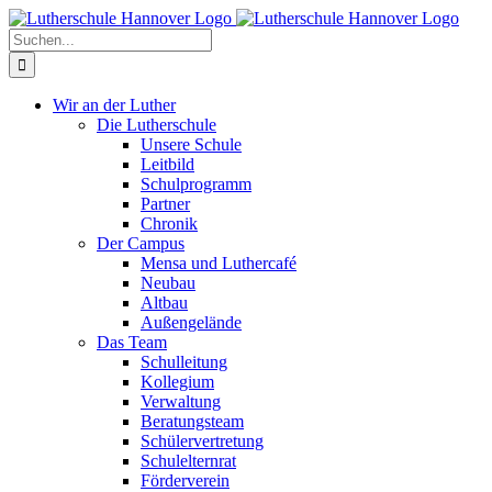
Zum
Facebook
X
Instagram
Pinterest
Inhalt
Suche
springen
nach:
Wir an der Luther
Die Lutherschule
Unsere Schule
Leitbild
Schulprogramm
Partner
Chronik
Der Campus
Mensa und Luthercafé
Neubau
Altbau
Außengelände
Das Team
Schulleitung
Kollegium
Verwaltung
Beratungsteam
Schülervertretung
Schulelternrat
Förderverein