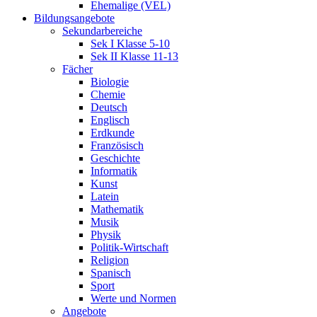
Ehemalige (VEL)
Bildungsangebote
Sekundarbereiche
Sek I Klasse 5-10
Sek II Klasse 11-13
Fächer
Biologie
Chemie
Deutsch
Englisch
Erdkunde
Französisch
Geschichte
Informatik
Kunst
Latein
Mathematik
Musik
Physik
Politik-Wirtschaft
Religion
Spanisch
Sport
Werte und Normen
Angebote