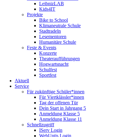
LeibnizLAB
Kids4IT
Projekte
Bike to School
Klimaneutrale Schule
Stadtradeln
Lesementoren
Humanitäre Schule
Feste & Events
Konzerte
Theateraufführungen
Hogwartsnacht
Schulfest
Sportfest
Aktuell
Service
Für zukünftige Schüler*innen
Für Viertklässler*innen
Tag der offenen Tür
Dein Start in Jahrgang 5
Anmeldung Klasse 5
Anmeldung Klasse 11
Schnellzugriff
IServ Login
WebUntis Login