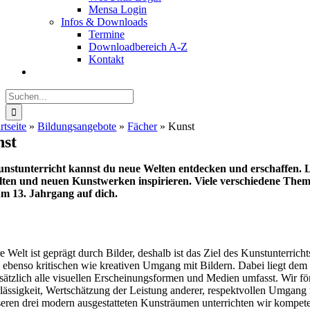
Mensa Login
Infos & Downloads
Termine
Downloadbereich A-Z
Kontakt
Suche
nach:
rtseite
»
Bildungsangebote
»
Fächer
»
Kunst
st
nstunterricht kannst du neue Welten entdecken und erschaffen. 
lten und neuen Kunstwerken inspirieren. Viele verschiedene Theme
um 13. Jahrgang auf dich.
 Welt ist geprägt durch Bilder, deshalb ist das Ziel des Kunstunterric
 ebenso kritischen wie kreativen Umgang mit Bildern. Dabei liegt dem 
sätzlich alle visuellen Erscheinungsformen und Medien umfasst. Wir fö
lässigkeit, Wertschätzung der Leistung anderer, respektvollen Umgang
seren drei modern ausgestatteten Kunsträumen unterrichten wir kompete