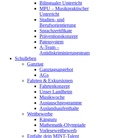
Bilingualer Unterricht
MPU – Musikpraktischer
Unterricht
Studien- und
Berufsorientierung
Sprachzertifikate
Präventionskonzept
Patensystem
A-Team –
Antidiskriminierungsteam
Schulleben
Ganztag
Ganztagsangebot
AGs
Fahrten & Exkursionen
Fahrtenkonzept
Unser Landheim
Musikwoche
Austauschprogramme
Auslandsaufenthalte
Wettbewerbe
Känguru
Mathematik-Olympiade
Vorlesewettbewerb
Entfalte dein MINT-Talent