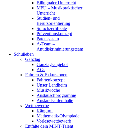
Bilingualer Unterricht
MPU – Musikpraktischer
Unterricht
Studien- und
Berufsorientierung
Sprachzertifikate
Präventionskonzept
Patensystem
A-Team –
Antidiskriminierungsteam
Schulleben
Ganztag
Ganztagsangebot
AGs
Fahrten & Exkursionen
Fahrtenkonzept
Unser Landheim
Musikwoche
Austauschprogramme
Auslandsaufenthalte
Wettbewerbe
Känguru
Mathematik-Olympiade
Vorlesewettbewerb
Entfalte dein MINT-Talent