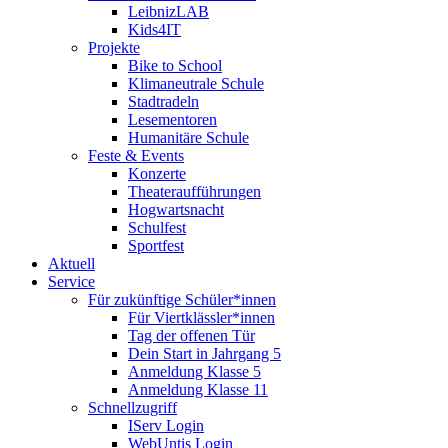
LeibnizLAB
Kids4IT
Projekte
Bike to School
Klimaneutrale Schule
Stadtradeln
Lesementoren
Humanitäre Schule
Feste & Events
Konzerte
Theateraufführungen
Hogwartsnacht
Schulfest
Sportfest
Aktuell
Service
Für zukünftige Schüler*innen
Für Viertklässler*innen
Tag der offenen Tür
Dein Start in Jahrgang 5
Anmeldung Klasse 5
Anmeldung Klasse 11
Schnellzugriff
IServ Login
WebUntis Login