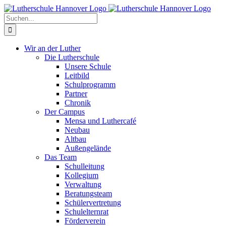
Zum
Facebook
X
Instagram
Pinterest
Inhalt
Suche
springen
nach:
Wir an der Luther
Die Lutherschule
Unsere Schule
Leitbild
Schulprogramm
Partner
Chronik
Der Campus
Mensa und Luthercafé
Neubau
Altbau
Außengelände
Das Team
Schulleitung
Kollegium
Verwaltung
Beratungsteam
Schülervertretung
Schulelternrat
Förderverein