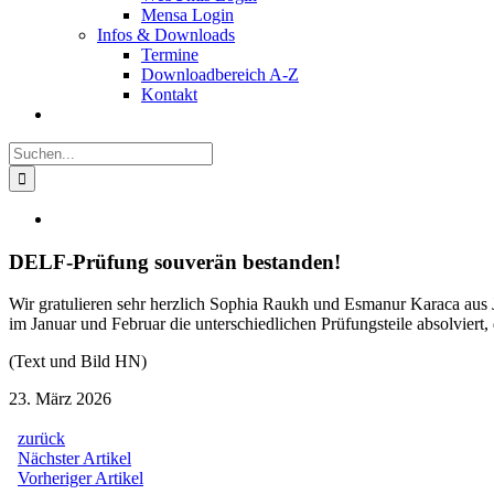
Mensa Login
Infos & Downloads
Termine
Downloadbereich A-Z
Kontakt
Suche
nach:
Zeige
grösseres
Bild
DELF-Prüfung souverän bestanden!
Wir gratulieren sehr herzlich Sophia Raukh und Esmanur Karaca aus
im Januar und Februar die unterschiedlichen Prüfungsteile absolvier
(Text und Bild HN)
23. März 2026
zurück
Beitragsnavigation
Nächster
Nächster Artikel
Artikel:
Vorheriger
Vorheriger Artikel