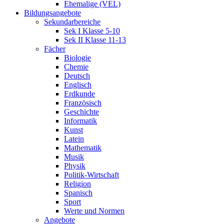
Ehemalige (VEL)
Bildungsangebote
Sekundarbereiche
Sek I Klasse 5-10
Sek II Klasse 11-13
Fächer
Biologie
Chemie
Deutsch
Englisch
Erdkunde
Französisch
Geschichte
Informatik
Kunst
Latein
Mathematik
Musik
Physik
Politik-Wirtschaft
Religion
Spanisch
Sport
Werte und Normen
Angebote