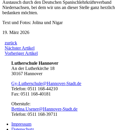
Austausch durch den Deutschen Spanischlehrkräfteverband
Niedersachsen, bei dem wir uns an dieser Stelle ganz herzlich
bedanken möchten.
Text und Fotos: Jolina und Nigar
19. März 2026
zurück
Beitragsnavigation
Nächster
Nächster Artikel
Artikel:
Vorheriger
Vorheriger Artikel
Artikel:
Lutherschule Hannover
An der Lutherkirche 18
30167 Hannover
Gy-Lutherschule@Hannover-Stadt.de
Telefon: 0511 168-44210
Fax: 0511 168-40181
Oberstufe:
Bettina.Usener@Hannover-Stadt.de
Telefon: 0511 168-39711
Impressum
Datenschutz