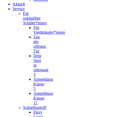
Aktuell
Service
Für
zukünftige
Schüler*innen
Für
Viertklässler*innen
Tag
der
offenen
Tür
Dein
Start
in
Jahrgang
5
Anmeldung
Klasse
5
Anmeldung
Klasse
11
Schnellzugriff
IServ
Login