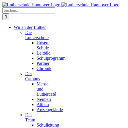
Zum
Facebook
X
Instagram
Pinterest
Inhalt
Suche
springen
nach:
Wir an der Luther
Die
Lutherschule
Unsere
Schule
Leitbild
Schulprogramm
Partner
Chronik
Der
Campus
Mensa
und
Luthercafé
Neubau
Altbau
Außengelände
Das
Team
Schulleitung