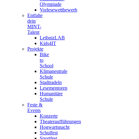
Olympiade
Vorlesewettbewerb
Entfalte
dein
MINT-
Talent
LeibnizLAB
Kids4IT
Projekte
Bike
to
School
Klimaneutrale
Schule
Stadtradeln
Lesementoren
Humanitäre
Schule
Feste &
Events
Konzerte
Theateraufführungen
Hogwartsnacht
Schulfest
Sportfest