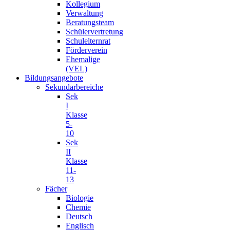
Kollegium
Verwaltung
Beratungsteam
Schülervertretung
Schulelternrat
Förderverein
Ehemalige
(VEL)
Bildungsangebote
Sekundarbereiche
Sek
I
Klasse
5-
10
Sek
II
Klasse
11-
13
Fächer
Biologie
Chemie
Deutsch
Englisch