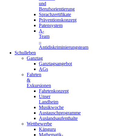
und
Berufsorientierung
Sprachzertifikate
Präventionskonzept
Patensystem
A-
Team
–
Antidiskriminierungsteam
Schulleben
Ganztag
Ganztagsangebot
AGs
Fahrten
&
Exkursionen
Fahrtenkonzept
Unser
Landheim
Musikwoche
Austauschprogramme
Auslandsaufenthalte
Wettbewerbe
Känguru
Mathematik-