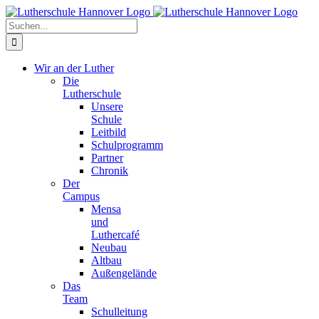
Zum
Facebook
X
Instagram
Pinterest
Inhalt
Suche
springen
nach:
Wir an der Luther
Die
Lutherschule
Unsere
Schule
Leitbild
Schulprogramm
Partner
Chronik
Der
Campus
Mensa
und
Luthercafé
Neubau
Altbau
Außengelände
Das
Team
Schulleitung