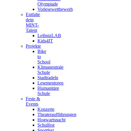
Olympiade
Vorlesewettbewerb
Entfalte
dein
MINT-
Talent
LeibnizLAB
Kids4IT
Projekte
Bike
to
School
Klimaneutrale
Schule
Stadtradeln
Lesementoren
Humanitäre
Schule
Feste &
Events
Konzerte
Theateraufführungen
Hogwartsnacht
Schulfest
Sportfest