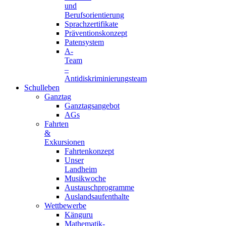
und
Berufsorientierung
Sprachzertifikate
Präventionskonzept
Patensystem
A-
Team
–
Antidiskriminierungsteam
Schulleben
Ganztag
Ganztagsangebot
AGs
Fahrten
&
Exkursionen
Fahrtenkonzept
Unser
Landheim
Musikwoche
Austauschprogramme
Auslandsaufenthalte
Wettbewerbe
Känguru
Mathematik-