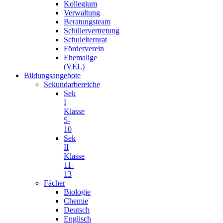
Kollegium
Verwaltung
Beratungsteam
Schülervertretung
Schulelternrat
Förderverein
Ehemalige
(VEL)
Bildungsangebote
Sekundarbereiche
Sek
I
Klasse
5-
10
Sek
II
Klasse
11-
13
Fächer
Biologie
Chemie
Deutsch
Englisch