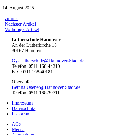
14. August 2025
zurück
Beitragsnavigation
Nächster
Nächster Artikel
Artikel:
Vorheriger
Vorheriger Artikel
Artikel:
Lutherschule Hannover
An der Lutherkirche 18
30167 Hannover
Gy-Lutherschule@Hannover-Stadt.de
Telefon: 0511 168-44210
Fax: 0511 168-40181
Oberstufe:
Bettina.Usener@Hannover-Stadt.de
Telefon: 0511 168-39711
Impressum
Datenschutz
Instagram
AGs
Mensa
Anmeldung