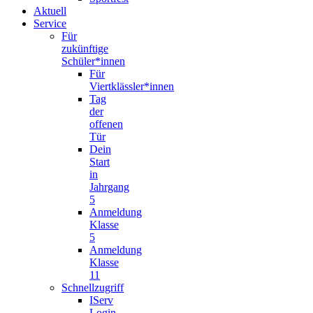
Aktuell
Service
Für
zukünftige
Schüler*innen
Für
Viertklässler*innen
Tag
der
offenen
Tür
Dein
Start
in
Jahrgang
5
Anmeldung
Klasse
5
Anmeldung
Klasse
11
Schnellzugriff
IServ
Login