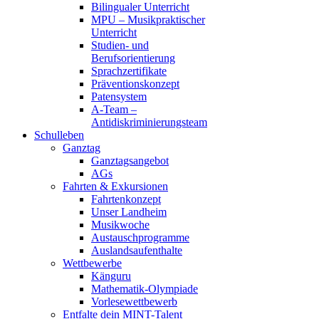
Bilingualer Unterricht
MPU – Musikpraktischer
Unterricht
Studien- und
Berufsorientierung
Sprachzertifikate
Präventionskonzept
Patensystem
A-Team –
Antidiskriminierungsteam
Schulleben
Ganztag
Ganztagsangebot
AGs
Fahrten & Exkursionen
Fahrtenkonzept
Unser Landheim
Musikwoche
Austauschprogramme
Auslandsaufenthalte
Wettbewerbe
Känguru
Mathematik-Olympiade
Vorlesewettbewerb
Entfalte dein MINT-Talent