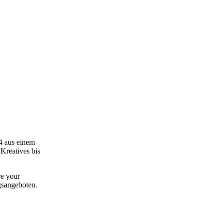
24 aus einem
Kreatives bis
re your
agsangeboten.