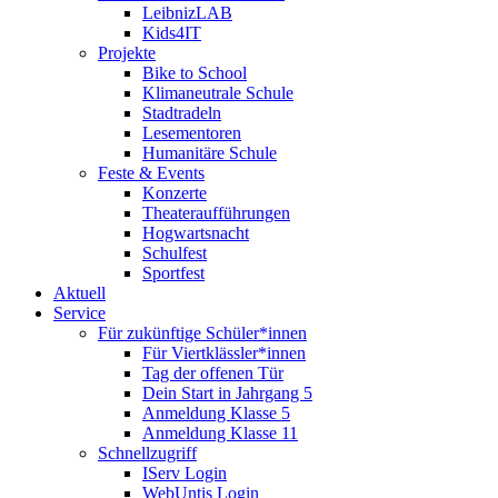
LeibnizLAB
Kids4IT
Projekte
Bike to School
Klimaneutrale Schule
Stadtradeln
Lesementoren
Humanitäre Schule
Feste & Events
Konzerte
Theateraufführungen
Hogwartsnacht
Schulfest
Sportfest
Aktuell
Service
Für zukünftige Schüler*innen
Für Viertklässler*innen
Tag der offenen Tür
Dein Start in Jahrgang 5
Anmeldung Klasse 5
Anmeldung Klasse 11
Schnellzugriff
IServ Login
WebUntis Login