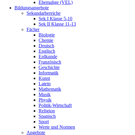
Ehemalige (VEL)
Bildungsangebote
Sekundarbereiche
Sek I Klasse 5-10
Sek II Klasse 11-13
Fächer
Biologie
Chemie
Deutsch
Englisch
Erdkunde
Französisch
Geschichte
Informatik
Kunst
Latein
Mathematik
Musik
Physik
Politik-Wirtschaft
Religion
Spanisch
Sport
Werte und Normen
Angebote