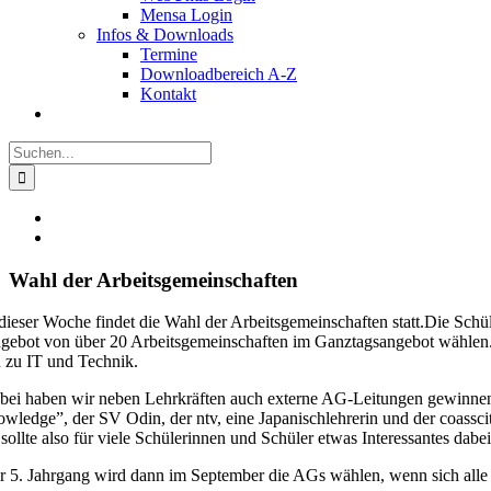
Mensa Login
Infos & Downloads
Termine
Downloadbereich A-Z
Kontakt
Suche
nach:
Zeige
grösseres
Bild
Wahl der Arbeitsgemeinschaften
 dieser Woche findet die Wahl der Arbeitsgemeinschaften statt.Die Sc
gebot von über 20 Arbeitsgemeinschaften im Ganztagsangebot wählen. 
n zu IT und Technik.
bei haben wir neben Lehrkräften auch externe AG-Leitungen gewinnen 
owledge”, der SV Odin, der ntv, eine Japanischlehrerin und der coassci
sollte also für viele Schülerinnen und Schüler etwas Interessantes dabei
r 5. Jahrgang wird dann im September die AGs wählen, wenn sich alle 