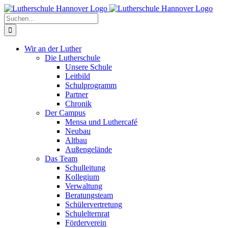
Zum
Facebook
X
Instagram
Pinterest
Inhalt
Suche
springen
nach:
Wir an der Luther
Die Lutherschule
Unsere Schule
Leitbild
Schulprogramm
Partner
Chronik
Der Campus
Mensa und Luthercafé
Neubau
Altbau
Außengelände
Das Team
Schulleitung
Kollegium
Verwaltung
Beratungsteam
Schülervertretung
Schulelternrat
Förderverein