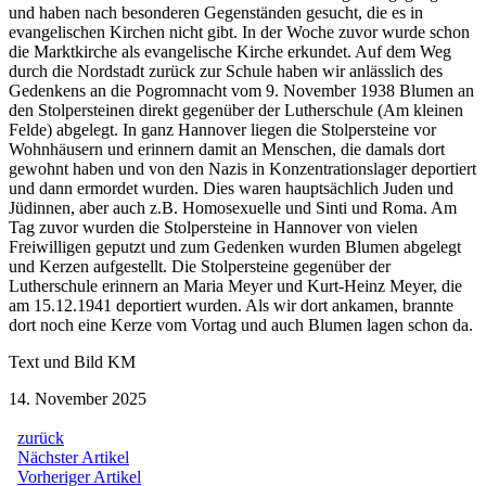
und haben nach besonderen Gegenständen gesucht, die es in
evangelischen Kirchen nicht gibt. In der Woche zuvor wurde schon
die Marktkirche als evangelische Kirche erkundet. Auf dem Weg
durch die Nordstadt zurück zur Schule haben wir anlässlich des
Gedenkens an die Pogromnacht vom 9. November 1938 Blumen an
den Stolpersteinen direkt gegenüber der Lutherschule (Am kleinen
Felde) abgelegt. In ganz Hannover liegen die Stolpersteine vor
Wohnhäusern und erinnern damit an Menschen, die damals dort
gewohnt haben und von den Nazis in Konzentrationslager deportiert
und dann ermordet wurden. Dies waren hauptsächlich Juden und
Jüdinnen, aber auch z.B. Homosexuelle und Sinti und Roma. Am
Tag zuvor wurden die Stolpersteine in Hannover von vielen
Freiwilligen geputzt und zum Gedenken wurden Blumen abgelegt
und Kerzen aufgestellt. Die Stolpersteine gegenüber der
Lutherschule erinnern an Maria Meyer und Kurt-Heinz Meyer, die
am 15.12.1941 deportiert wurden. Als wir dort ankamen, brannte
dort noch eine Kerze vom Vortag und auch Blumen lagen schon da.
Text und Bild KM
14. November 2025
zurück
Beitragsnavigation
Nächster
Nächster Artikel
Artikel:
Vorheriger
Vorheriger Artikel