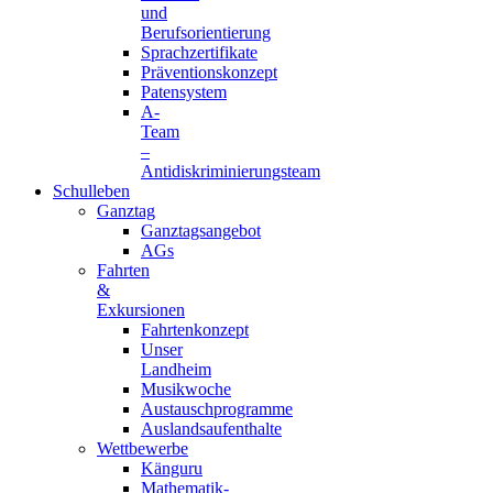
und
Berufsorientierung
Sprachzertifikate
Präventionskonzept
Patensystem
A-
Team
–
Antidiskriminierungsteam
Schulleben
Ganztag
Ganztagsangebot
AGs
Fahrten
&
Exkursionen
Fahrtenkonzept
Unser
Landheim
Musikwoche
Austauschprogramme
Auslandsaufenthalte
Wettbewerbe
Känguru
Mathematik-