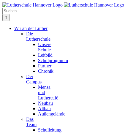
Zum
Facebook
X
Instagram
Pinterest
Inhalt
Suche
springen
nach:
Wir an der Luther
Die
Lutherschule
Unsere
Schule
Leitbild
Schulprogramm
Partner
Chronik
Der
Campus
Mensa
und
Luthercafé
Neubau
Altbau
Außengelände
Das
Team
Schulleitung