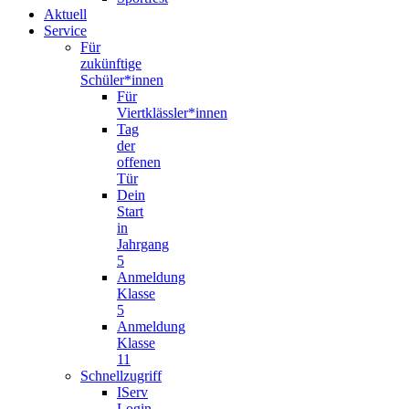
Aktuell
Service
Für
zukünftige
Schüler*innen
Für
Viertklässler*innen
Tag
der
offenen
Tür
Dein
Start
in
Jahrgang
5
Anmeldung
Klasse
5
Anmeldung
Klasse
11
Schnellzugriff
IServ
Login