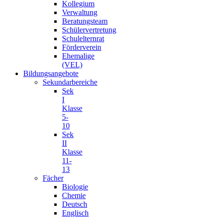
Kollegium
Verwaltung
Beratungsteam
Schülervertretung
Schulelternrat
Förderverein
Ehemalige
(VEL)
Bildungsangebote
Sekundarbereiche
Sek
I
Klasse
5-
10
Sek
II
Klasse
11-
13
Fächer
Biologie
Chemie
Deutsch
Englisch