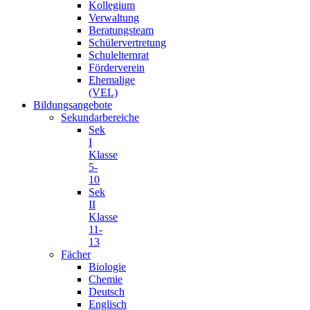
Kollegium
Verwaltung
Beratungsteam
Schülervertretung
Schulelternrat
Förderverein
Ehemalige
(VEL)
Bildungsangebote
Sekundarbereiche
Sek
I
Klasse
5-
10
Sek
II
Klasse
11-
13
Fächer
Biologie
Chemie
Deutsch
Englisch