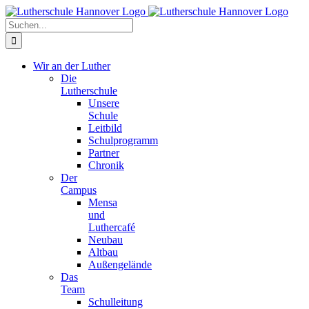
Zum
Facebook
X
Instagram
Pinterest
Inhalt
Suche
springen
nach:
Wir an der Luther
Die
Lutherschule
Unsere
Schule
Leitbild
Schulprogramm
Partner
Chronik
Der
Campus
Mensa
und
Luthercafé
Neubau
Altbau
Außengelände
Das
Team
Schulleitung