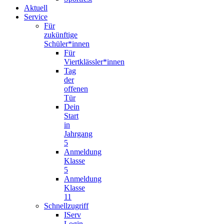
Aktuell
Service
Für
zukünftige
Schüler*innen
Für
Viertklässler*innen
Tag
der
offenen
Tür
Dein
Start
in
Jahrgang
5
Anmeldung
Klasse
5
Anmeldung
Klasse
11
Schnellzugriff
IServ
Login