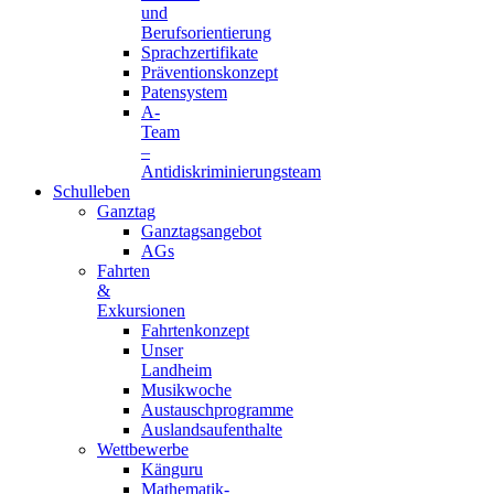
und
Berufsorientierung
Sprachzertifikate
Präventionskonzept
Patensystem
A-
Team
–
Antidiskriminierungsteam
Schulleben
Ganztag
Ganztagsangebot
AGs
Fahrten
&
Exkursionen
Fahrtenkonzept
Unser
Landheim
Musikwoche
Austauschprogramme
Auslandsaufenthalte
Wettbewerbe
Känguru
Mathematik-