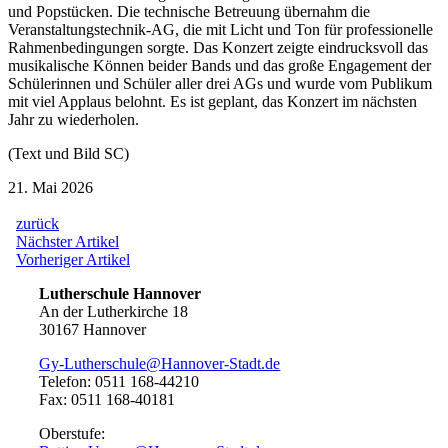
und Popstücken. Die technische Betreuung übernahm die
Veranstaltungstechnik-AG, die mit Licht und Ton für professionelle
Rahmenbedingungen sorgte. Das Konzert zeigte eindrucksvoll das
musikalische Können beider Bands und das große Engagement der
Schülerinnen und Schüler aller drei AGs und wurde vom Publikum
mit viel Applaus belohnt. Es ist geplant, das Konzert im nächsten
Jahr zu wiederholen.
(Text und Bild SC)
21. Mai 2026
zurück
Beitragsnavigation
Nächster
Nächster Artikel
Artikel:
Vorheriger
Vorheriger Artikel
Artikel:
Lutherschule Hannover
An der Lutherkirche 18
30167 Hannover
Gy-Lutherschule@Hannover-Stadt.de
Telefon: 0511 168-44210
Fax: 0511 168-40181
Oberstufe: