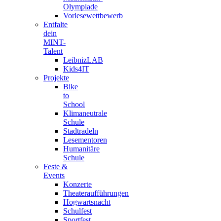
Olympiade
Vorlesewettbewerb
Entfalte
dein
MINT-
Talent
LeibnizLAB
Kids4IT
Projekte
Bike
to
School
Klimaneutrale
Schule
Stadtradeln
Lesementoren
Humanitäre
Schule
Feste &
Events
Konzerte
Theateraufführungen
Hogwartsnacht
Schulfest
Sportfest