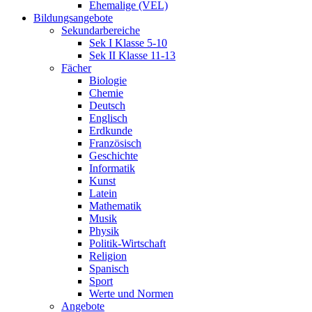
Ehemalige (VEL)
Bildungsangebote
Sekundarbereiche
Sek I Klasse 5-10
Sek II Klasse 11-13
Fächer
Biologie
Chemie
Deutsch
Englisch
Erdkunde
Französisch
Geschichte
Informatik
Kunst
Latein
Mathematik
Musik
Physik
Politik-Wirtschaft
Religion
Spanisch
Sport
Werte und Normen
Angebote