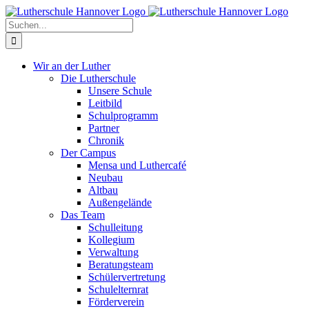
Zum
Facebook
X
Instagram
Pinterest
Inhalt
Suche
springen
nach:
Wir an der Luther
Die Lutherschule
Unsere Schule
Leitbild
Schulprogramm
Partner
Chronik
Der Campus
Mensa und Luthercafé
Neubau
Altbau
Außengelände
Das Team
Schulleitung
Kollegium
Verwaltung
Beratungsteam
Schülervertretung
Schulelternrat
Förderverein