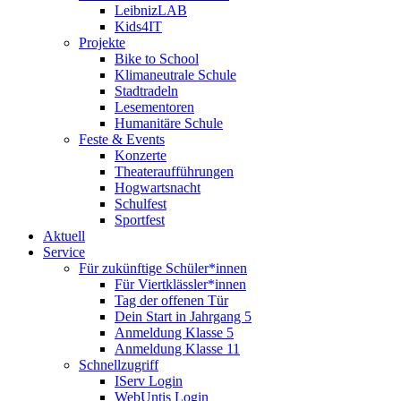
LeibnizLAB
Kids4IT
Projekte
Bike to School
Klimaneutrale Schule
Stadtradeln
Lesementoren
Humanitäre Schule
Feste & Events
Konzerte
Theateraufführungen
Hogwartsnacht
Schulfest
Sportfest
Aktuell
Service
Für zukünftige Schüler*innen
Für Viertklässler*innen
Tag der offenen Tür
Dein Start in Jahrgang 5
Anmeldung Klasse 5
Anmeldung Klasse 11
Schnellzugriff
IServ Login
WebUntis Login