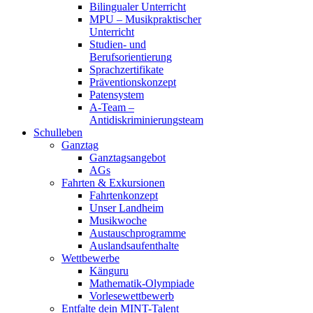
Bilingualer Unterricht
MPU – Musikpraktischer
Unterricht
Studien- und
Berufsorientierung
Sprachzertifikate
Präventionskonzept
Patensystem
A-Team –
Antidiskriminierungsteam
Schulleben
Ganztag
Ganztagsangebot
AGs
Fahrten & Exkursionen
Fahrtenkonzept
Unser Landheim
Musikwoche
Austauschprogramme
Auslandsaufenthalte
Wettbewerbe
Känguru
Mathematik-Olympiade
Vorlesewettbewerb
Entfalte dein MINT-Talent