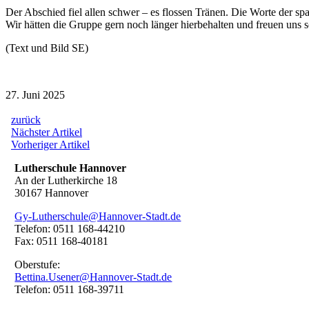
Der Abschied fiel allen schwer – es flossen Tränen. Die Worte der s
Wir hätten die Gruppe gern noch länger hierbehalten und freuen uns s
(Text und Bild SE)
27. Juni 2025
zurück
Beitragsnavigation
Nächster
Nächster Artikel
Artikel:
Vorheriger
Vorheriger Artikel
Artikel:
Lutherschule Hannover
An der Lutherkirche 18
30167 Hannover
Gy-Lutherschule@Hannover-Stadt.de
Telefon: 0511 168-44210
Fax: 0511 168-40181
Oberstufe:
Bettina.Usener@Hannover-Stadt.de
Telefon: 0511 168-39711