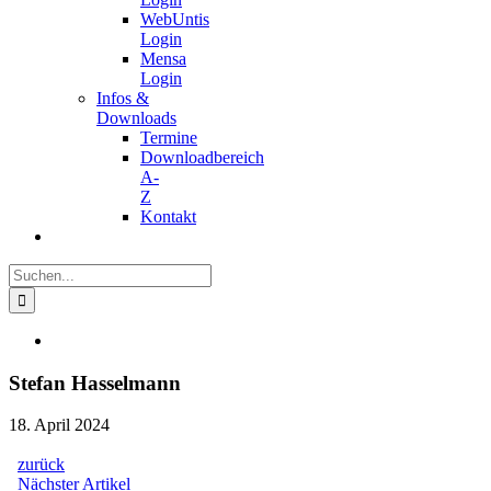
WebUntis
Login
Mensa
Login
Infos &
Downloads
Termine
Downloadbereich
A-
Z
Kontakt
Suche
nach:
Zeige
grösseres
Bild
Stefan Hasselmann
18. April 2024
zurück
Beitragsnavigation
Nächster
Nächster Artikel