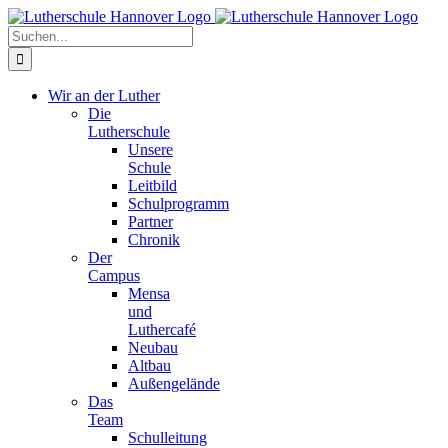
Zum
Facebook
X
Instagram
Pinterest
Inhalt
Suche
springen
nach:
Wir an der Luther
Die
Lutherschule
Unsere
Schule
Leitbild
Schulprogramm
Partner
Chronik
Der
Campus
Mensa
und
Luthercafé
Neubau
Altbau
Außengelände
Das
Team
Schulleitung