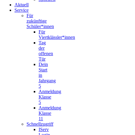
Aktuell
Service
Für
zukünftige
Schüler*innen
Für
Viertklässler*innen
Tag
der
offenen
Tür
Dein
Start
in
Jahrgang
5
Anmeldung
Klasse
5
Anmeldung
Klasse
11
Schnellzugriff
IServ
Login