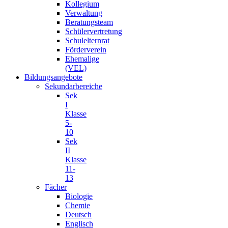
Kollegium
Verwaltung
Beratungsteam
Schülervertretung
Schulelternrat
Förderverein
Ehemalige
(VEL)
Bildungsangebote
Sekundarbereiche
Sek
I
Klasse
5-
10
Sek
II
Klasse
11-
13
Fächer
Biologie
Chemie
Deutsch
Englisch