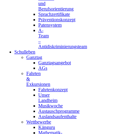
und
Berufsorientierung
Sprachzertifikate
Präventionskonzept
Patensystem
A-
Team
–
Antidiskriminierungsteam
Schulleben
Ganztag
Ganztagsangebot
AGs
Fahrten
&
Exkursionen
Fahrtenkonzept
Unser
Landheim
Musikwoche
Austauschprogramme
Auslandsaufenthalte
Wettbewerbe
Känguru
Mathematik-