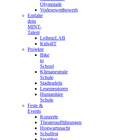
Olympiade
Vorlesewettbewerb
Entfalte
dein
MINT-
Talent
LeibnizLAB
Kids4IT
Projekte
Bike
to
School
Klimaneutrale
Schule
Stadtradeln
Lesementoren
Humanitäre
Schule
Feste &
Events
Konzerte
Theateraufführungen
Hogwartsnacht
Schulfest
Sportfest