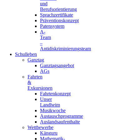
und
Berufsorientierung
Sprachzertifikate
Präventionskonzept
Patensystem
A-
Team
–
Antidiskriminierungsteam
Schulleben
Ganztag
Ganztagsangebot
AGs
Fahrten
&
Exkursionen
Fahrtenkonzept
Unser
Landheim
Musikwoche
Austauschprogramme
Auslandsaufenthalte
Wettbewerbe
Känguru
Mathematik-