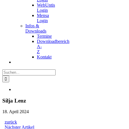
WebUntis
Login
Mensa
Login
Infos &
Downloads
Termine
Downloadbereich
A-
Z
Kontakt
Suche
nach:
Zeige
grösseres
Bild
Silja Lenz
18. April 2024
zurück
Beitragsnavigation
Nächster
Nächster Artikel