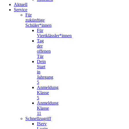
Aktuell
Service
Für
zukünftige
Schüler*innen
Für
Viertklässler*innen
Tag
der
offenen
Tür
Dein
Start
in
Jahrgang
5
Anmeldung
Klasse
5
Anmeldung
Klasse
11
Schnellzugriff
IServ
Login