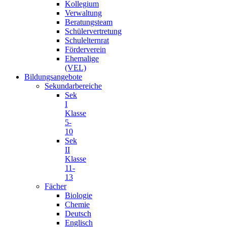
Kollegium
Verwaltung
Beratungsteam
Schülervertretung
Schulelternrat
Förderverein
Ehemalige
(VEL)
Bildungsangebote
Sekundarbereiche
Sek
I
Klasse
5-
10
Sek
II
Klasse
11-
13
Fächer
Biologie
Chemie
Deutsch
Englisch