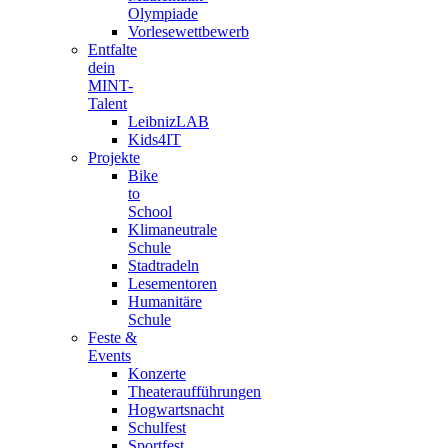
Olympiade
Vorlesewettbewerb
Entfalte
dein
MINT-
Talent
LeibnizLAB
Kids4IT
Projekte
Bike
to
School
Klimaneutrale
Schule
Stadtradeln
Lesementoren
Humanitäre
Schule
Feste &
Events
Konzerte
Theateraufführungen
Hogwartsnacht
Schulfest
Sportfest