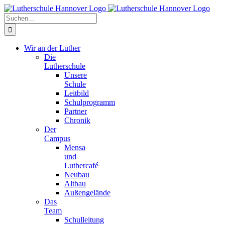
Zum
Facebook
X
Instagram
Pinterest
Inhalt
Suche
springen
nach:
Wir an der Luther
Die
Lutherschule
Unsere
Schule
Leitbild
Schulprogramm
Partner
Chronik
Der
Campus
Mensa
und
Luthercafé
Neubau
Altbau
Außengelände
Das
Team
Schulleitung