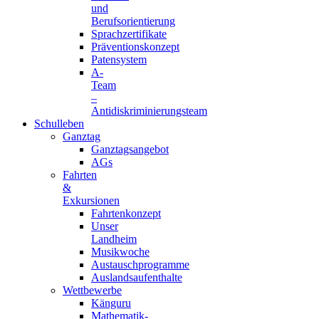
und
Berufsorientierung
Sprachzertifikate
Präventionskonzept
Patensystem
A-
Team
–
Antidiskriminierungsteam
Schulleben
Ganztag
Ganztagsangebot
AGs
Fahrten
&
Exkursionen
Fahrtenkonzept
Unser
Landheim
Musikwoche
Austauschprogramme
Auslandsaufenthalte
Wettbewerbe
Känguru
Mathematik-