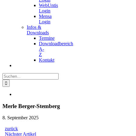
WebUntis
Login
Mensa
Login
Infos &
Downloads
Termine
Downloadbereich
A-
Z
Kontakt
Suche
nach:
Zeige
grösseres
Bild
Merle Berger-Stemberg
8. September 2025
zurück
Beitragsnavigation
Nächster
Nächster Artikel