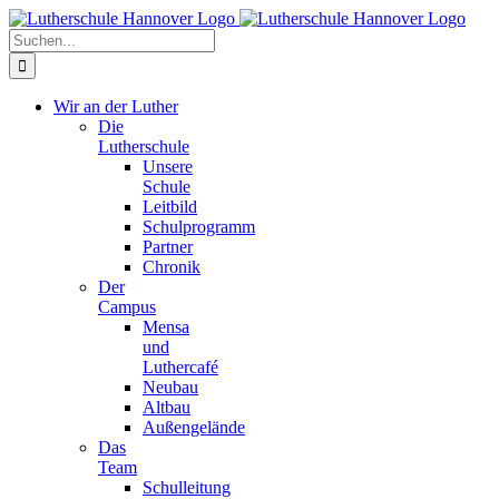
Zum
Facebook
X
Instagram
Pinterest
Inhalt
Suche
springen
nach:
Wir an der Luther
Die
Lutherschule
Unsere
Schule
Leitbild
Schulprogramm
Partner
Chronik
Der
Campus
Mensa
und
Luthercafé
Neubau
Altbau
Außengelände
Das
Team
Schulleitung