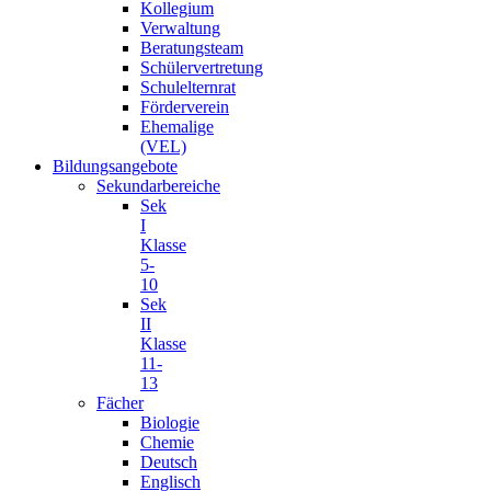
Kollegium
Verwaltung
Beratungsteam
Schülervertretung
Schulelternrat
Förderverein
Ehemalige
(VEL)
Bildungsangebote
Sekundarbereiche
Sek
I
Klasse
5-
10
Sek
II
Klasse
11-
13
Fächer
Biologie
Chemie
Deutsch
Englisch