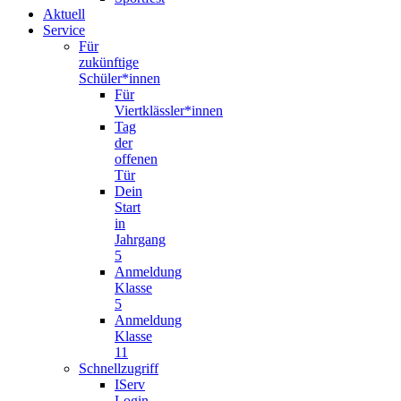
Aktuell
Service
Für
zukünftige
Schüler*innen
Für
Viertklässler*innen
Tag
der
offenen
Tür
Dein
Start
in
Jahrgang
5
Anmeldung
Klasse
5
Anmeldung
Klasse
11
Schnellzugriff
IServ
Login