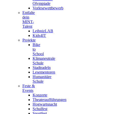
Olympiade
Vorlesewettbewerb
Entfalte
dein
MINT-
Talent
LeibnizLAB
Kids4IT
Projekte
Bike
to
School
Klimaneutrale
Schule
Stadtradeln
Lesementoren
Humanitäre
Schule
Feste &
Events
Konzerte
Theateraufführungen
Hogwartsnacht
Schulfest
Sportfest