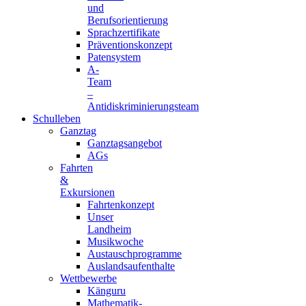
und
Berufsorientierung
Sprachzertifikate
Präventionskonzept
Patensystem
A-
Team
–
Antidiskriminierungsteam
Schulleben
Ganztag
Ganztagsangebot
AGs
Fahrten
&
Exkursionen
Fahrtenkonzept
Unser
Landheim
Musikwoche
Austauschprogramme
Auslandsaufenthalte
Wettbewerbe
Känguru
Mathematik-