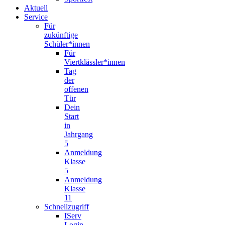
Aktuell
Service
Für
zukünftige
Schüler*innen
Für
Viertklässler*innen
Tag
der
offenen
Tür
Dein
Start
in
Jahrgang
5
Anmeldung
Klasse
5
Anmeldung
Klasse
11
Schnellzugriff
IServ
Login