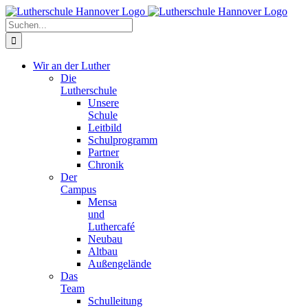
Zum
Facebook
X
Instagram
Pinterest
Inhalt
Suche
springen
nach:
Wir an der Luther
Die
Lutherschule
Unsere
Schule
Leitbild
Schulprogramm
Partner
Chronik
Der
Campus
Mensa
und
Luthercafé
Neubau
Altbau
Außengelände
Das
Team
Schulleitung