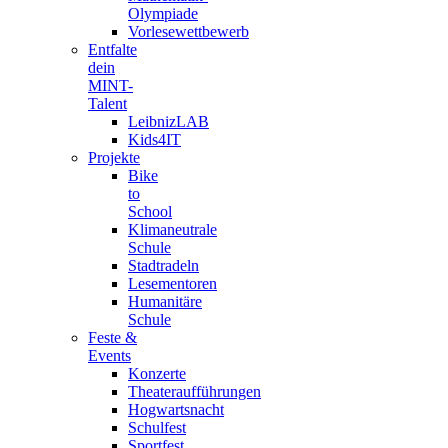
Olympiade
Vorlesewettbewerb
Entfalte
dein
MINT-
Talent
LeibnizLAB
Kids4IT
Projekte
Bike
to
School
Klimaneutrale
Schule
Stadtradeln
Lesementoren
Humanitäre
Schule
Feste &
Events
Konzerte
Theateraufführungen
Hogwartsnacht
Schulfest
Sportfest