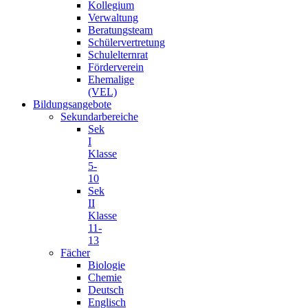
Kollegium
Verwaltung
Beratungsteam
Schülervertretung
Schulelternrat
Förderverein
Ehemalige
(VEL)
Bildungsangebote
Sekundarbereiche
Sek
I
Klasse
5-
10
Sek
II
Klasse
11-
13
Fächer
Biologie
Chemie
Deutsch
Englisch