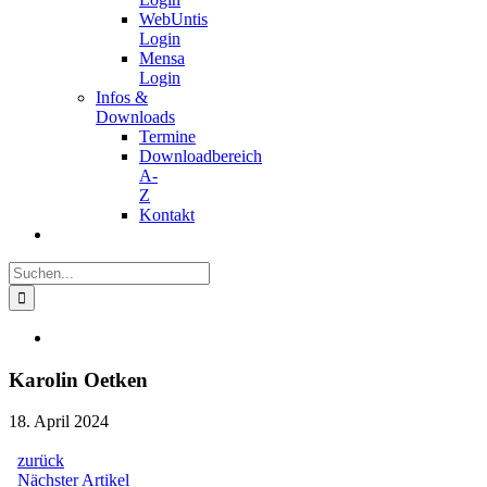
WebUntis
Login
Mensa
Login
Infos &
Downloads
Termine
Downloadbereich
A-
Z
Kontakt
Suche
nach:
Zeige
grösseres
Bild
Karolin Oetken
18. April 2024
zurück
Beitragsnavigation
Nächster
Nächster Artikel