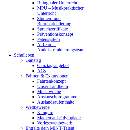
Bilingualer Unterricht
MPU – Musikpraktischer
Unterricht
Studien- und
Berufsorientierung
Sprachzertifikate
Präventionskonzept
Patensystem
A-Team –
Antidiskriminierungsteam
Schulleben
Ganztag
Ganztagsangebot
AGs
Fahrten & Exkursionen
Fahrtenkonzept
Unser Landheim
Musikwoche
Austauschprogramme
Auslandsaufenthalte
Wettbewerbe
Känguru
Mathematik-Olympiade
Vorlesewettbewerb
Entfalte dein MINT-Talent