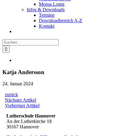
Mensa Login
Infos & Downloads
Termine
Downloadbereich A-Z
Kontakt
Suche
nach:
Zeige
grösseres
Bild
Katja Andersson
24. Januar 2024
zurück
Beitragsnavigation
Nächster
Nächster Artikel
Artikel:
Vorheriger
Vorheriger Artikel
Artikel:
Lutherschule Hannover
An der Lutherkirche 18
30167 Hannover