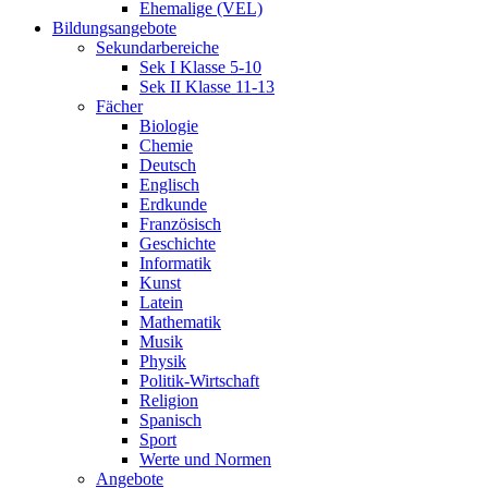
Ehemalige (VEL)
Bildungsangebote
Sekundarbereiche
Sek I Klasse 5-10
Sek II Klasse 11-13
Fächer
Biologie
Chemie
Deutsch
Englisch
Erdkunde
Französisch
Geschichte
Informatik
Kunst
Latein
Mathematik
Musik
Physik
Politik-Wirtschaft
Religion
Spanisch
Sport
Werte und Normen
Angebote