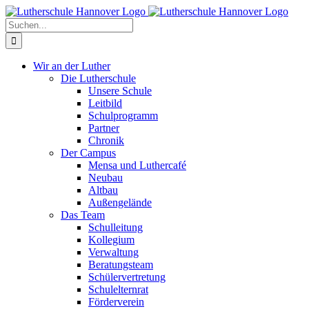
Zum
Facebook
X
Instagram
Pinterest
Inhalt
Suche
springen
nach:
Wir an der Luther
Die Lutherschule
Unsere Schule
Leitbild
Schulprogramm
Partner
Chronik
Der Campus
Mensa und Luthercafé
Neubau
Altbau
Außengelände
Das Team
Schulleitung
Kollegium
Verwaltung
Beratungsteam
Schülervertretung
Schulelternrat
Förderverein