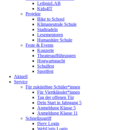
LeibnizLAB
Kids4IT
Projekte
Bike to School
Klimaneutrale Schule
Stadtradeln
Lesementoren
Humanitäre Schule
Feste & Events
Konzerte
Theateraufführungen
Hogwartsnacht
Schulfest
Sportfest
Aktuell
Service
Für zukünftige Schüler*innen
Für Viertklässler*innen
Tag der offenen Tür
Dein Start in Jahrgang 5
Anmeldung Klasse 5
Anmeldung Klasse 11
Schnellzugriff
IServ Login
WebUntis Login