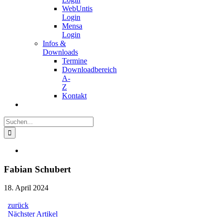
WebUntis
Login
Mensa
Login
Infos &
Downloads
Termine
Downloadbereich
A-
Z
Kontakt
Suche
nach:
Zeige
grösseres
Bild
Fabian Schubert
18. April 2024
zurück
Beitragsnavigation
Nächster
Nächster Artikel