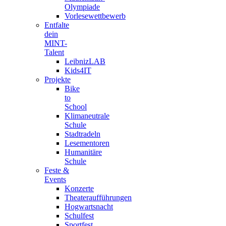
Olympiade
Vorlesewettbewerb
Entfalte
dein
MINT-
Talent
LeibnizLAB
Kids4IT
Projekte
Bike
to
School
Klimaneutrale
Schule
Stadtradeln
Lesementoren
Humanitäre
Schule
Feste &
Events
Konzerte
Theateraufführungen
Hogwartsnacht
Schulfest
Sportfest