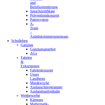
und
Berufsorientierung
Sprachzertifikate
Präventionskonzept
Patensystem
A-
Team
–
Antidiskriminierungsteam
Schulleben
Ganztag
Ganztagsangebot
AGs
Fahrten
&
Exkursionen
Fahrtenkonzept
Unser
Landheim
Musikwoche
Austauschprogramme
Auslandsaufenthalte
Wettbewerbe
Känguru
Mathematik-