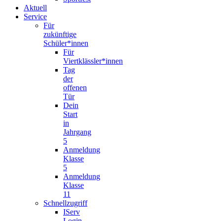
Aktuell
Service
Für
zukünftige
Schüler*innen
Für
Viertklässler*innen
Tag
der
offenen
Tür
Dein
Start
in
Jahrgang
5
Anmeldung
Klasse
5
Anmeldung
Klasse
11
Schnellzugriff
IServ
Login