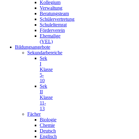
Kollegium
Verwaltung
Beratungsteam
Schülervertretung
Schulelternrat
Förderverein
Ehemalige
(VEL)
Bildungsangebote
Sekundarbereiche
Sek
I
Klasse
5-
10
Sek
II
Klasse
11-
13
Fächer
Biologie
Chemie
Deutsch
Englisch