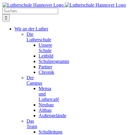
Zum
Facebook
X
Instagram
Pinterest
Inhalt
Suche
springen
nach:
Wir an der Luther
Die
Lutherschule
Unsere
Schule
Leitbild
Schulprogramm
Partner
Chronik
Der
Campus
Mensa
und
Luthercafé
Neubau
Altbau
Außengelände
Das
Team
Schulleitung