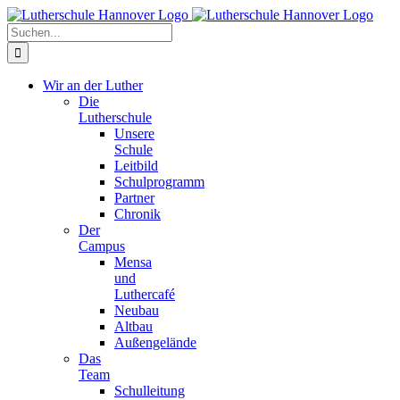
Zum
Facebook
X
Instagram
Pinterest
Inhalt
Suche
springen
nach:
Wir an der Luther
Die
Lutherschule
Unsere
Schule
Leitbild
Schulprogramm
Partner
Chronik
Der
Campus
Mensa
und
Luthercafé
Neubau
Altbau
Außengelände
Das
Team
Schulleitung