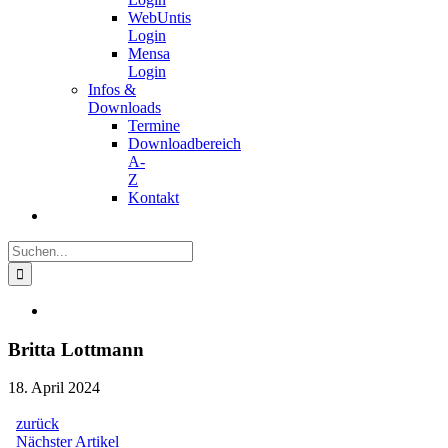
WebUntis
Login
Mensa
Login
Infos &
Downloads
Termine
Downloadbereich
A-
Z
Kontakt
Suche
nach:
Zeige
grösseres
Bild
Britta Lottmann
18. April 2024
zurück
Beitragsnavigation
Nächster
Nächster Artikel