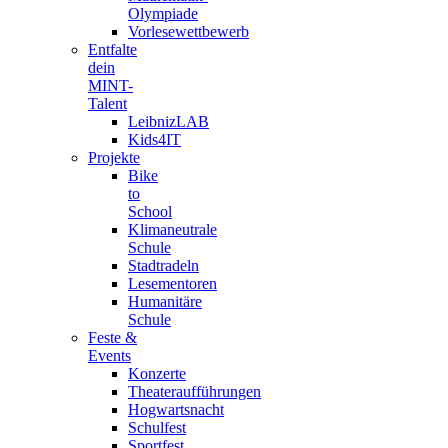
Olympiade
Vorlesewettbewerb
Entfalte
dein
MINT-
Talent
LeibnizLAB
Kids4IT
Projekte
Bike
to
School
Klimaneutrale
Schule
Stadtradeln
Lesementoren
Humanitäre
Schule
Feste &
Events
Konzerte
Theateraufführungen
Hogwartsnacht
Schulfest
Sportfest