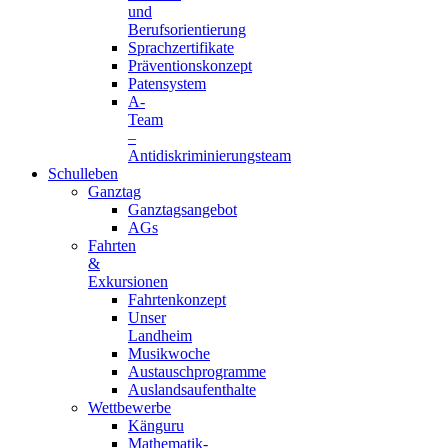
und
Berufsorientierung
Sprachzertifikate
Präventionskonzept
Patensystem
A-
Team
–
Antidiskriminierungsteam
Schulleben
Ganztag
Ganztagsangebot
AGs
Fahrten
&
Exkursionen
Fahrtenkonzept
Unser
Landheim
Musikwoche
Austauschprogramme
Auslandsaufenthalte
Wettbewerbe
Känguru
Mathematik-