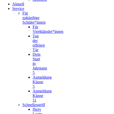
Aktuell
Service
Für
zukünftige
Schüler*innen
Für
Viertklässler*innen
Tag
der
offenen
Tür
Dein
Start
in
Jahrgang
5
Anmeldung
Klasse
5
Anmeldung
Klasse
11
Schnellzugriff
IServ
Login