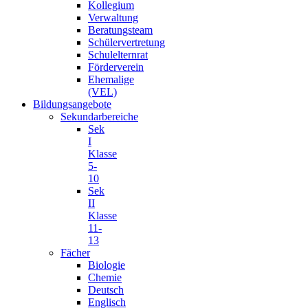
Kollegium
Verwaltung
Beratungsteam
Schülervertretung
Schulelternrat
Förderverein
Ehemalige
(VEL)
Bildungsangebote
Sekundarbereiche
Sek
I
Klasse
5-
10
Sek
II
Klasse
11-
13
Fächer
Biologie
Chemie
Deutsch
Englisch