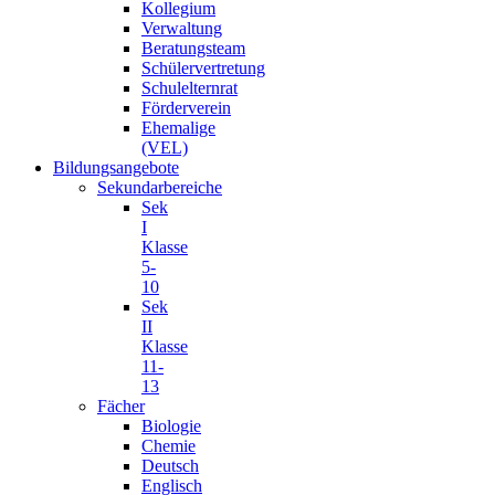
Kollegium
Verwaltung
Beratungsteam
Schülervertretung
Schulelternrat
Förderverein
Ehemalige
(VEL)
Bildungsangebote
Sekundarbereiche
Sek
I
Klasse
5-
10
Sek
II
Klasse
11-
13
Fächer
Biologie
Chemie
Deutsch
Englisch