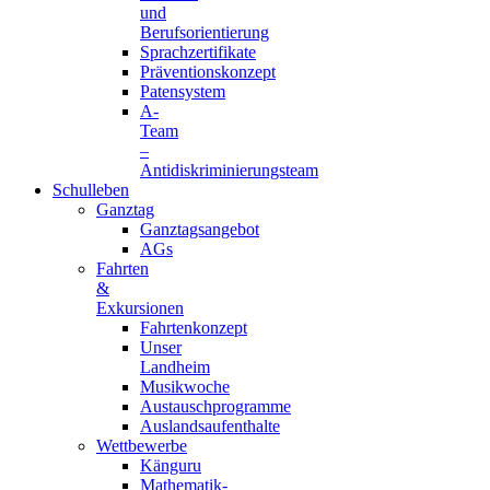
und
Berufsorientierung
Sprachzertifikate
Präventionskonzept
Patensystem
A-
Team
–
Antidiskriminierungsteam
Schulleben
Ganztag
Ganztagsangebot
AGs
Fahrten
&
Exkursionen
Fahrtenkonzept
Unser
Landheim
Musikwoche
Austauschprogramme
Auslandsaufenthalte
Wettbewerbe
Känguru
Mathematik-