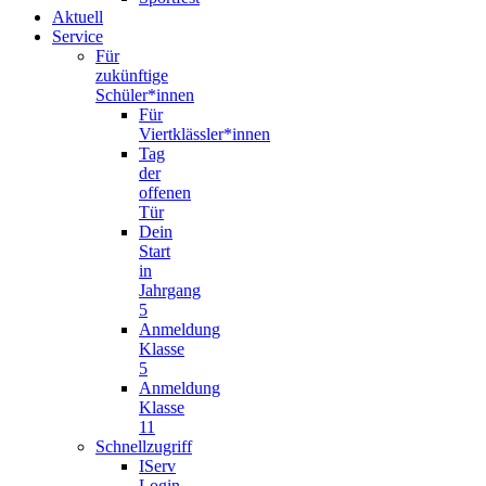
Aktuell
Service
Für
zukünftige
Schüler*innen
Für
Viertklässler*innen
Tag
der
offenen
Tür
Dein
Start
in
Jahrgang
5
Anmeldung
Klasse
5
Anmeldung
Klasse
11
Schnellzugriff
IServ
Login