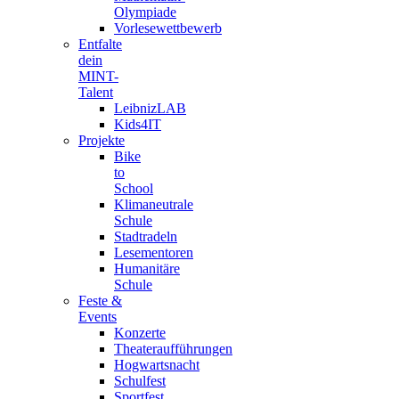
Olympiade
Vorlesewettbewerb
Entfalte
dein
MINT-
Talent
LeibnizLAB
Kids4IT
Projekte
Bike
to
School
Klimaneutrale
Schule
Stadtradeln
Lesementoren
Humanitäre
Schule
Feste &
Events
Konzerte
Theateraufführungen
Hogwartsnacht
Schulfest
Sportfest