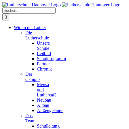
Zum
Facebook
X
Instagram
Pinterest
Inhalt
Suche
springen
nach:
Wir an der Luther
Die
Lutherschule
Unsere
Schule
Leitbild
Schulprogramm
Partner
Chronik
Der
Campus
Mensa
und
Luthercafé
Neubau
Altbau
Außengelände
Das
Team
Schulleitung