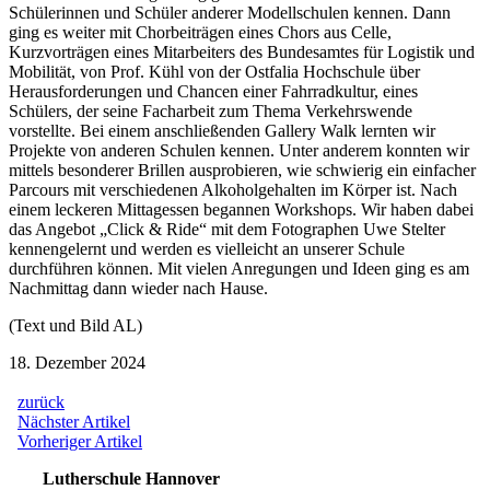
Schülerinnen und Schüler anderer Modellschulen kennen. Dann
ging es weiter mit Chorbeiträgen eines Chors aus Celle,
Kurzvorträgen eines Mitarbeiters des Bundesamtes für Logistik und
Mobilität, von Prof. Kühl von der Ostfalia Hochschule über
Herausforderungen und Chancen einer Fahrradkultur, eines
Schülers, der seine Facharbeit zum Thema Verkehrswende
vorstellte. Bei einem anschließenden Gallery Walk lernten wir
Projekte von anderen Schulen kennen. Unter anderem konnten wir
mittels besonderer Brillen ausprobieren, wie schwierig ein einfacher
Parcours mit verschiedenen Alkoholgehalten im Körper ist. Nach
einem leckeren Mittagessen begannen Workshops. Wir haben dabei
das Angebot „Click & Ride“ mit dem Fotographen Uwe Stelter
kennengelernt und werden es vielleicht an unserer Schule
durchführen können. Mit vielen Anregungen und Ideen ging es am
Nachmittag dann wieder nach Hause.
(Text und Bild AL)
18. Dezember 2024
zurück
Beitragsnavigation
Nächster
Nächster Artikel
Artikel:
Vorheriger
Vorheriger Artikel
Artikel:
Lutherschule Hannover