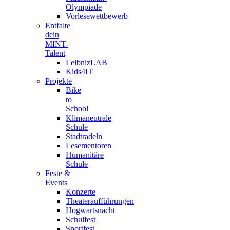
Olympiade
Vorlesewettbewerb
Entfalte
dein
MINT-
Talent
LeibnizLAB
Kids4IT
Projekte
Bike
to
School
Klimaneutrale
Schule
Stadtradeln
Lesementoren
Humanitäre
Schule
Feste &
Events
Konzerte
Theateraufführungen
Hogwartsnacht
Schulfest
Sportfest