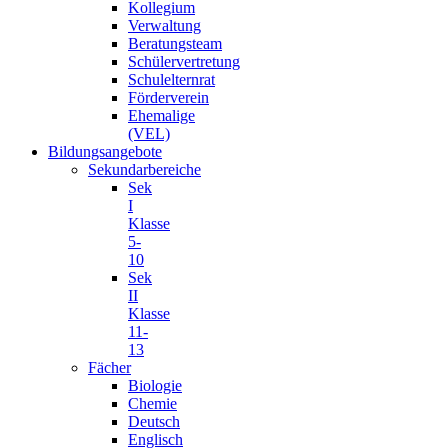
Kollegium
Verwaltung
Beratungsteam
Schülervertretung
Schulelternrat
Förderverein
Ehemalige
(VEL)
Bildungsangebote
Sekundarbereiche
Sek
I
Klasse
5-
10
Sek
II
Klasse
11-
13
Fächer
Biologie
Chemie
Deutsch
Englisch