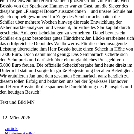
Herrn Erlenwein und Herrn Manßen großen Grund zur Freude. Herr
Bossio von der Sparkasse Hannover war zu Gast, um die Sieger des
diesjährigen „Planspiel Börse“ auszuzeichnen – und unsere Schule hat
gleich doppelt gewonnen! Im Zuge des Seminarfachs hatten die
Schüler über mehrere Wochen hinweg die reale Entwicklung der
Aktienmärkte analysiert und versucht, ihr virtuelles Startkapital durch
geschickte Anlageentscheidungen zu vermehren. Dabei bewies ein
Schüler ein ganz besonders gutes Händchen: Jan Lücke erarbeitete sic
das erfolgreichste Depot des Wettbewerbs. Für diese herausragende
Leistung überreichte ihm Herr Bossio heute einen Scheck in Höhe von
1.000 Euro. Doch damit nicht genug: Das Seminarfach sicherte sich
den Schulpreis und darf sich über ein unglaubliches Preisgeld von
5.000 Euro freuen. Die offizielle Scheckübergabe fand heute direkt im
Unterricht statt und sorgte für große Begeisterung bei allen Beteiligten.
Wir gratulieren Jan und dem gesamten Seminarfach ganz herzlich zu
diesem tollen Erfolg und bedanken uns bei der Sparkasse Hannover
und Herrn Bossio für die spannende Durchführung des Planspiels und
den heutigen Besuch!
Text und Bild MN
12. März 2026
zurück
Nächster
Nächster Artikel