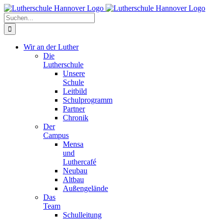
Zum
Facebook
X
Instagram
Pinterest
Inhalt
Suche
springen
nach:
Wir an der Luther
Die
Lutherschule
Unsere
Schule
Leitbild
Schulprogramm
Partner
Chronik
Der
Campus
Mensa
und
Luthercafé
Neubau
Altbau
Außengelände
Das
Team
Schulleitung