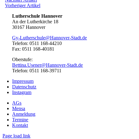
Beitragsnavigation
Artikel:
Vorheriger
Vorheriger Artikel
Artikel:
Lutherschule Hannover
An der Lutherkirche 18
30167 Hannover
Gy-Lutherschule@Hannover-Stadt.de
Telefon: 0511 168-44210
Fax: 0511 168-40181
Oberstufe:
Bettina.Usener@Hannover-Stadt.de
Telefon: 0511 168-39711
Impressum
Datenschutz
Instagram
AGs
Mensa
Anmeldung
Termine
Kontakt
Page load link