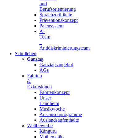
und
Berufsorientierung
Sprachzertifikate
Präventionskonzept
Patensystem
A-
Team
–
Antidiskriminierungsteam
Schulleben
Ganztag
Ganztagsangebot
AGs
Fahrten
&
Exkursionen
Fahrtenkonzept
Unser
Landheim
Musikwoche
Austauschprogramme
Auslandsaufenthalte
Wettbewerbe
Känguru
Mathematik-