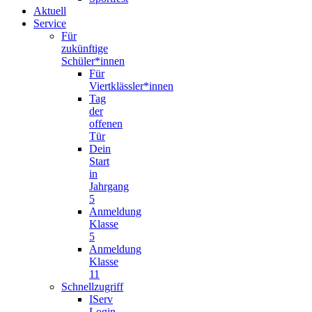
Aktuell
Service
Für
zukünftige
Schüler*innen
Für
Viertklässler*innen
Tag
der
offenen
Tür
Dein
Start
in
Jahrgang
5
Anmeldung
Klasse
5
Anmeldung
Klasse
11
Schnellzugriff
IServ
Login