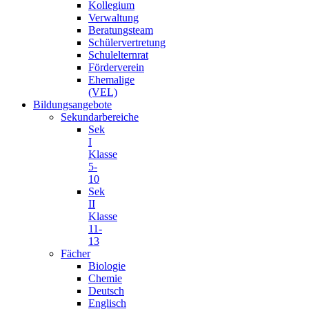
Kollegium
Verwaltung
Beratungsteam
Schülervertretung
Schulelternrat
Förderverein
Ehemalige
(VEL)
Bildungsangebote
Sekundarbereiche
Sek
I
Klasse
5-
10
Sek
II
Klasse
11-
13
Fächer
Biologie
Chemie
Deutsch
Englisch