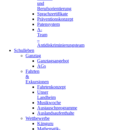
und
Berufsorientierung
Sprachzertifikate
Präventionskonzept
Patensystem
A-
Team
–
Antidiskriminierungsteam
Schulleben
Ganztag
Ganztagsangebot
AGs
Fahrten
&
Exkursionen
Fahrtenkonzept
Unser
Landheim
Musikwoche
Austauschprogramme
Auslandsaufenthalte
Wettbewerbe
Känguru
Mathematik-