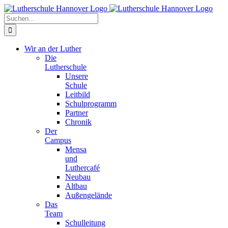
Zum
Facebook
X
Instagram
Pinterest
Inhalt
Suche
springen
nach:
Wir an der Luther
Die
Lutherschule
Unsere
Schule
Leitbild
Schulprogramm
Partner
Chronik
Der
Campus
Mensa
und
Luthercafé
Neubau
Altbau
Außengelände
Das
Team
Schulleitung