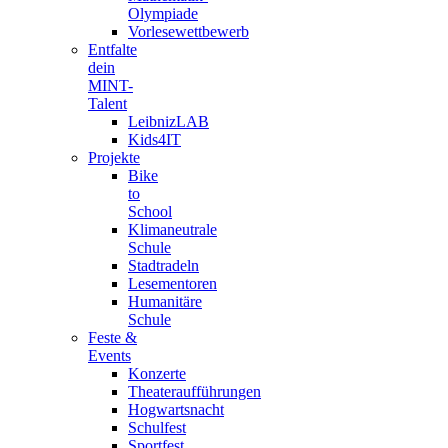
Olympiade
Vorlesewettbewerb
Entfalte
dein
MINT-
Talent
LeibnizLAB
Kids4IT
Projekte
Bike
to
School
Klimaneutrale
Schule
Stadtradeln
Lesementoren
Humanitäre
Schule
Feste &
Events
Konzerte
Theateraufführungen
Hogwartsnacht
Schulfest
Sportfest