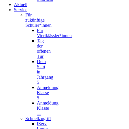
Aktuell
Service
Für
zukünftige
Schüler*innen
Für
Viertklässler*innen
Tag
der
offenen
Tür
Dein
Start
in
Jahrgang
5
Anmeldung
Klasse
5
Anmeldung
Klasse
11
Schnellzugriff
IServ
Login