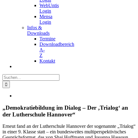
WebUntis
Login
Mensa
Login
Infos &
Downloads
Termine
Downloadbereich
A-
Z
Kontakt
Suche
nach:
Zeige
grösseres
Bild
„Demokratiebildung im Dialog – Der ‚Trialog‘ an
der Lutherschule Hannover“
Erneut fand an der Lutherschule Hannover der sogenannte „Trialog“
in einer 9. Klasse statt – ein bundesweites multiperspektivisches
Gesprächsformat, das von Shai Hoffmann und Jouanna Hassoun