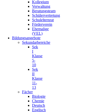
Kollegium
Verwaltung
Beratungsteam
Schülervertretung
Schulelternrat
Förderverein
Ehemalige
(VEL)
Bildungsangebote
Sekundarbereiche
Sek
I
Klasse
5-
10
Sek
II
Klasse
11-
13
Fächer
Biologie
Chemie
Deutsch
Englisch