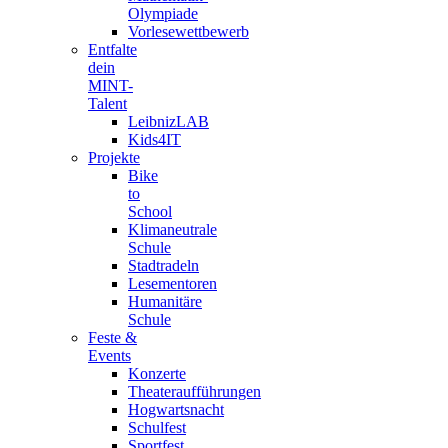
Olympiade
Vorlesewettbewerb
Entfalte
dein
MINT-
Talent
LeibnizLAB
Kids4IT
Projekte
Bike
to
School
Klimaneutrale
Schule
Stadtradeln
Lesementoren
Humanitäre
Schule
Feste &
Events
Konzerte
Theateraufführungen
Hogwartsnacht
Schulfest
Sportfest