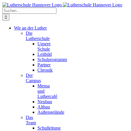
Zum
Facebook
X
Instagram
Pinterest
Inhalt
Suche
springen
nach:
Wir an der Luther
Die
Lutherschule
Unsere
Schule
Leitbild
Schulprogramm
Partner
Chronik
Der
Campus
Mensa
und
Luthercafé
Neubau
Altbau
Außengelände
Das
Team
Schulleitung