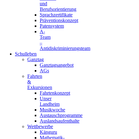
und
Berufsorientierung
Sprachzertifikate
Präventionskonzept
Patensystem
A-
Team
–
Antidiskriminierungsteam
Schulleben
Ganztag
Ganztagsangebot
AGs
Fahrten
&
Exkursionen
Fahrtenkonzept
Unser
Landheim
Musikwoche
Austauschprogramme
Auslandsaufenthalte
Wettbewerbe
Känguru
Mathematik-