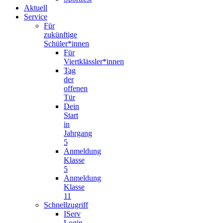
Aktuell
Service
Für
zukünftige
Schüler*innen
Für
Viertklässler*innen
Tag
der
offenen
Tür
Dein
Start
in
Jahrgang
5
Anmeldung
Klasse
5
Anmeldung
Klasse
11
Schnellzugriff
IServ
Login