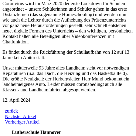
Coronvirus wird im März 2020 der erste Lockdown für Schulen
angeordnet – unsere Schülerinnen und Schüler gehen in das erste
Distanzlernen (das sogenannte Homeschooling) und werden nun
wie auch die Lehrer durch die Aufhebung des Präsenzunterrichts
vor ganz neue Herausforderungen gestellt: sehr schnell entstehen
neue, digitale Formen des Unterrichts – den wichtigen, persönlichen
Kontakt halten alle Beteiligten über Videokonferenzen mit
Chatfunktion.
Es findet durch die Rückführung der Schullaufbahn von 12 auf 13
Jahre kein Abitur statt.
Unser mittlerweile 93 Jahre altes Landheim steht vor notwendigen
Reparaturen (u.a. das Dach, die Heizung und das Basketballfeld).
Die größte Neuigkeit: der Herbergsleiter, Herr Mund bekommt ein
landheimeigenes Auto. Leider müssen coronabedingt auch alle
Klassen- und Landheimfahrten abgesagt werden.
12. April 2024
zurück
Beitragsnavigation
Nächster
Nächster Artikel
Artikel:
Vorheriger
Vorheriger Artikel
Artikel:
Lutherschule Hannover