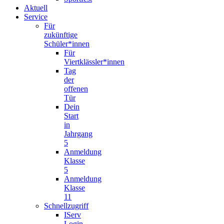
Aktuell
Service
Für
zukünftige
Schüler*innen
Für
Viertklässler*innen
Tag
der
offenen
Tür
Dein
Start
in
Jahrgang
5
Anmeldung
Klasse
5
Anmeldung
Klasse
11
Schnellzugriff
IServ
Login