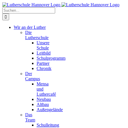
Zum
Facebook
X
Instagram
Pinterest
Inhalt
Suche
springen
nach:
Wir an der Luther
Die
Lutherschule
Unsere
Schule
Leitbild
Schulprogramm
Partner
Chronik
Der
Campus
Mensa
und
Luthercafé
Neubau
Altbau
Außengelände
Das
Team
Schulleitung