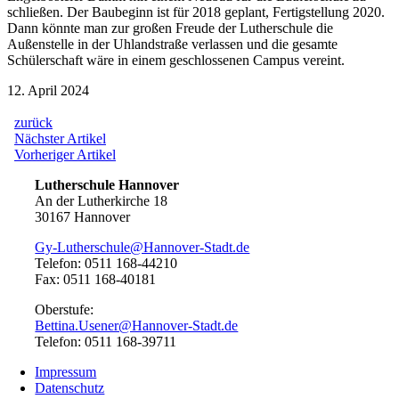
schließen. Der Baubeginn ist für 2018 geplant, Fertigstellung 2020.
Dann könnte man zur großen Freude der Lutherschule die
Außenstelle in der Uhlandstraße verlassen und die gesamte
Schülerschaft wäre in einem geschlossenen Campus vereint.
12. April 2024
zurück
Beitragsnavigation
Nächster
Nächster Artikel
Artikel:
Vorheriger
Vorheriger Artikel
Artikel:
Lutherschule Hannover
An der Lutherkirche 18
30167 Hannover
Gy-Lutherschule@Hannover-Stadt.de
Telefon: 0511 168-44210
Fax: 0511 168-40181
Oberstufe:
Bettina.Usener@Hannover-Stadt.de
Telefon: 0511 168-39711
Impressum
Datenschutz