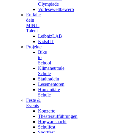
Olympiade
Vorlesewettbewerb
Entfalte
dein
MINT-
Talent
LeibnizLAB
Kids4IT
Projekte
Bike
to
School
Klimaneutrale
Schule
Stadtradeln
Lesementoren
Humanitäre
Schule
Feste &
Events
Konzerte
Theateraufführungen
Hogwartsnacht
Schulfest
Sportfest