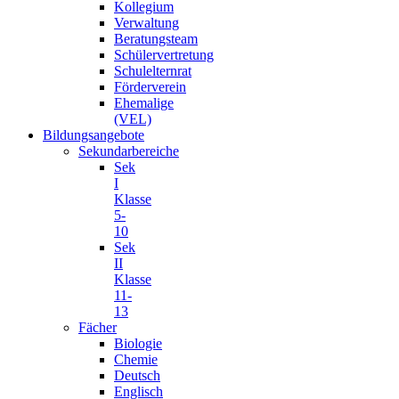
Kollegium
Verwaltung
Beratungsteam
Schülervertretung
Schulelternrat
Förderverein
Ehemalige
(VEL)
Bildungsangebote
Sekundarbereiche
Sek
I
Klasse
5-
10
Sek
II
Klasse
11-
13
Fächer
Biologie
Chemie
Deutsch
Englisch