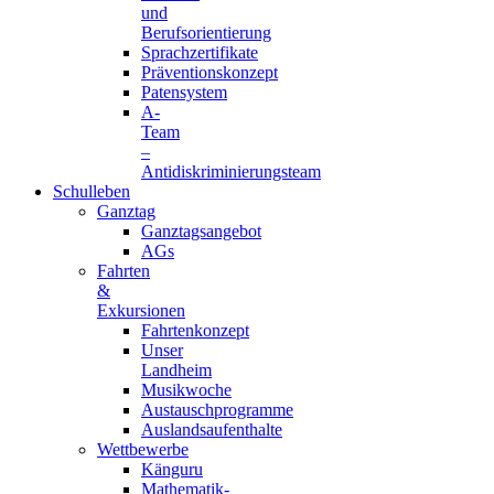
und
Berufsorientierung
Sprachzertifikate
Präventionskonzept
Patensystem
A-
Team
–
Antidiskriminierungsteam
Schulleben
Ganztag
Ganztagsangebot
AGs
Fahrten
&
Exkursionen
Fahrtenkonzept
Unser
Landheim
Musikwoche
Austauschprogramme
Auslandsaufenthalte
Wettbewerbe
Känguru
Mathematik-