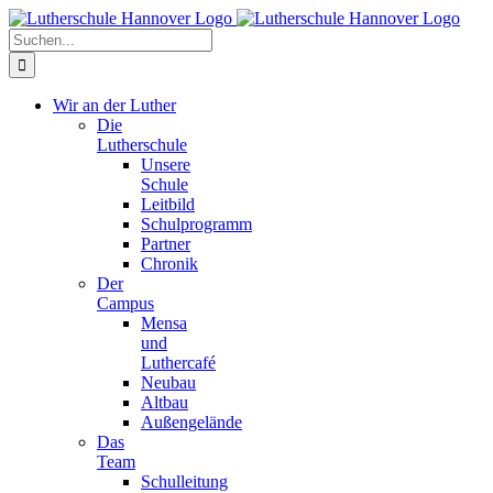
Zum
Facebook
X
Instagram
Pinterest
Inhalt
Suche
springen
nach:
Wir an der Luther
Die
Lutherschule
Unsere
Schule
Leitbild
Schulprogramm
Partner
Chronik
Der
Campus
Mensa
und
Luthercafé
Neubau
Altbau
Außengelände
Das
Team
Schulleitung