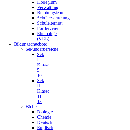
Kollegium
Verwaltung
Beratungsteam
Schülervertretung
Schulelternrat
Förderverein
Ehemalige
(VEL)
Bildungsangebote
Sekundarbereiche
Sek
I
Klasse
5-
10
Sek
II
Klasse
11-
13
Fächer
Biologie
Chemie
Deutsch
Englisch