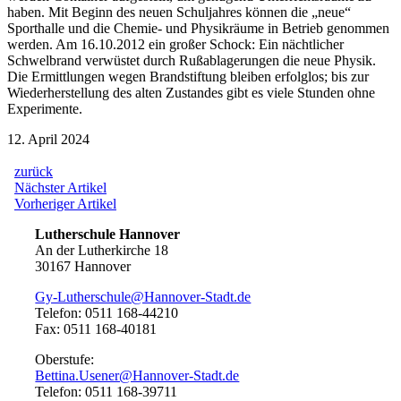
haben. Mit Beginn des neuen Schuljahres können die „neue“
Sporthalle und die Chemie- und Physikräume in Betrieb genommen
werden. Am 16.10.2012 ein großer Schock: Ein nächtlicher
Schwelbrand verwüstet durch Rußablagerungen die neue Physik.
Die Ermittlungen wegen Brandstiftung bleiben erfolglos; bis zur
Wiederherstellung des alten Zustandes gibt es viele Stunden ohne
Experimente.
12. April 2024
zurück
Beitragsnavigation
Nächster
Nächster Artikel
Artikel:
Vorheriger
Vorheriger Artikel
Artikel:
Lutherschule Hannover
An der Lutherkirche 18
30167 Hannover
Gy-Lutherschule@Hannover-Stadt.de
Telefon: 0511 168-44210
Fax: 0511 168-40181
Oberstufe:
Bettina.Usener@Hannover-Stadt.de
Telefon: 0511 168-39711