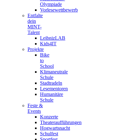
Olympiade
Vorlesewettbewerb
Entfalte
dein
MINT-
Talent
LeibnizLAB
Kids4IT
Projekte
Bike
to
School
Klimaneutrale
Schule
Stadtradeln
Lesementoren
Humanitäre
Schule
Feste &
Events
Konzerte
Theateraufführungen
Hogwartsnacht
Schulfest
Sportfest