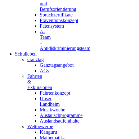
und
Berufsorientierung
Sprachzertifikate
Präventionskonzept
Patensystem
A-
Team
–
Antidiskriminierungsteam
Schulleben
Ganztag
Ganztagsangebot
AGs
Fahrten
&
Exkursionen
Fahrtenkonzept
Unser
Landheim
Musikwoche
Austauschprogramme
Auslandsaufenthalte
Wettbewerbe
Känguru
Mathematik-