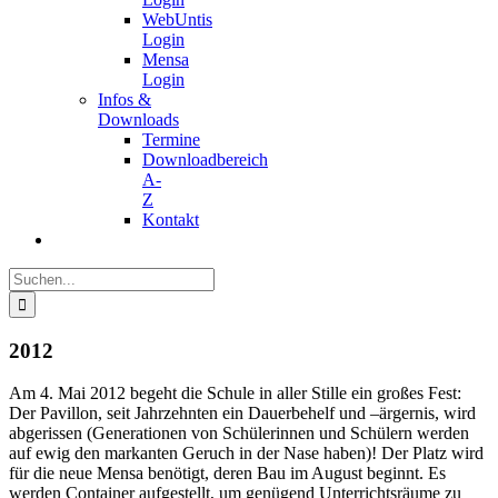
WebUntis
Login
Mensa
Login
Infos &
Downloads
Termine
Downloadbereich
A-
Z
Kontakt
Suche
nach:
2012
Am 4. Mai 2012 begeht die Schule in aller Stille ein großes Fest:
Der Pavillon, seit Jahrzehnten ein Dauerbehelf und –ärgernis, wird
abgerissen (Generationen von Schülerinnen und Schülern werden
auf ewig den markanten Geruch in der Nase haben)! Der Platz wird
für die neue Mensa benötigt, deren Bau im August beginnt. Es
werden Container aufgestellt, um genügend Unterrichtsräume zu