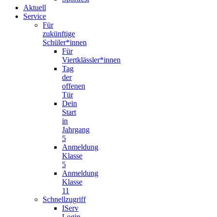
Aktuell
Service
Für
zukünftige
Schüler*innen
Für
Viertklässler*innen
Tag
der
offenen
Tür
Dein
Start
in
Jahrgang
5
Anmeldung
Klasse
5
Anmeldung
Klasse
11
Schnellzugriff
IServ
Login