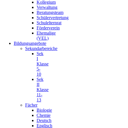
Kollegium
Verwaltung
Beratungsteam
Schülervertretung
Schulelternrat
Förderverein
Ehemalige
(VEL)
Bildungsangebote
Sekundarbereiche
Sek
I
Klasse
5-
10
Sek
II
Klasse
11-
13
Fächer
Biologie
Chemie
Deutsch
Englisch