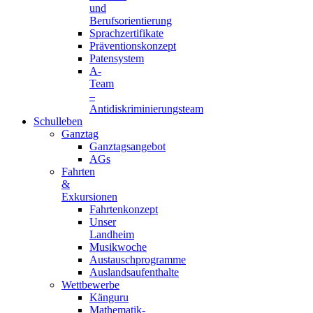
und
Berufsorientierung
Sprachzertifikate
Präventionskonzept
Patensystem
A-
Team
–
Antidiskriminierungsteam
Schulleben
Ganztag
Ganztagsangebot
AGs
Fahrten
&
Exkursionen
Fahrtenkonzept
Unser
Landheim
Musikwoche
Austauschprogramme
Auslandsaufenthalte
Wettbewerbe
Känguru
Mathematik-