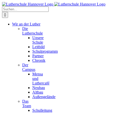
Zum
Facebook
X
Instagram
Pinterest
Inhalt
Suche
springen
nach:
Wir an der Luther
Die
Lutherschule
Unsere
Schule
Leitbild
Schulprogramm
Partner
Chronik
Der
Campus
Mensa
und
Luthercafé
Neubau
Altbau
Außengelände
Das
Team
Schulleitung