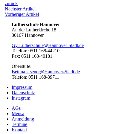
zurück
Beitragsnavigation
Nächster
Nächster Artikel
Artikel:
Vorheriger
Vorheriger Artikel
Artikel:
Lutherschule Hannover
An der Lutherkirche 18
30167 Hannover
Gy-Lutherschule@Hannover-Stadt.de
Telefon: 0511 168-44210
Fax: 0511 168-40181
Oberstufe:
Bettina.Usener@Hannover-Stadt.de
Telefon: 0511 168-39711
Impressum
Datenschutz
Instagram
AGs
Mensa
Anmeldung
Termine
Kontakt