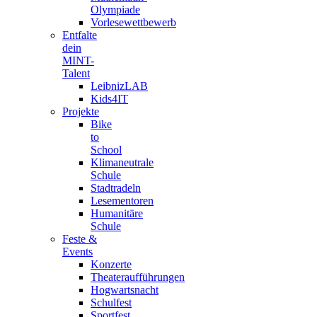
Olympiade
Vorlesewettbewerb
Entfalte
dein
MINT-
Talent
LeibnizLAB
Kids4IT
Projekte
Bike
to
School
Klimaneutrale
Schule
Stadtradeln
Lesementoren
Humanitäre
Schule
Feste &
Events
Konzerte
Theateraufführungen
Hogwartsnacht
Schulfest
Sportfest