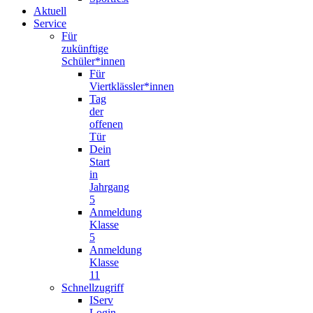
Aktuell
Service
Für
zukünftige
Schüler*innen
Für
Viertklässler*innen
Tag
der
offenen
Tür
Dein
Start
in
Jahrgang
5
Anmeldung
Klasse
5
Anmeldung
Klasse
11
Schnellzugriff
IServ
Login