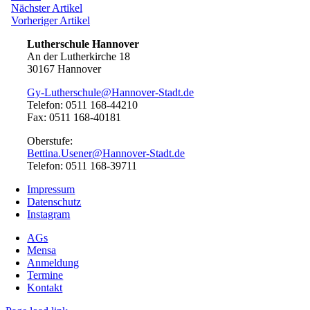
Beitragsnavigation
Nächster
Nächster Artikel
Artikel:
Vorheriger
Vorheriger Artikel
Artikel:
Lutherschule Hannover
An der Lutherkirche 18
30167 Hannover
Gy-Lutherschule@Hannover-Stadt.de
Telefon: 0511 168-44210
Fax: 0511 168-40181
Oberstufe:
Bettina.Usener@Hannover-Stadt.de
Telefon: 0511 168-39711
Impressum
Datenschutz
Instagram
AGs
Mensa
Anmeldung
Termine
Kontakt