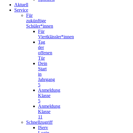
Aktuell
Service
Für
zukünftige
Schüler*innen
Für
Viertklässler*innen
Tag
der
offenen
Tür
Dein
Start
in
Jahrgang
5
Anmeldung
Klasse
5
Anmeldung
Klasse
11
Schnellzugriff
IServ
Login