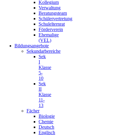
Kollegium
Verwaltung
Beratungsteam
Schülervertretung
Schulelternrat
Förderverein
Ehemalige
(VEL)
Bildungsangebote
Sekundarbereiche
Sek
I
Klasse
5-
10
Sek
II
Klasse
11-
13
Fächer
Biologie
Chemie
Deutsch
Englisch