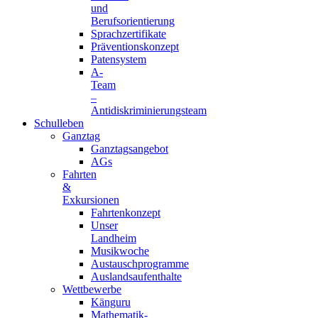
und
Berufsorientierung
Sprachzertifikate
Präventionskonzept
Patensystem
A-
Team
–
Antidiskriminierungsteam
Schulleben
Ganztag
Ganztagsangebot
AGs
Fahrten
&
Exkursionen
Fahrtenkonzept
Unser
Landheim
Musikwoche
Austauschprogramme
Auslandsaufenthalte
Wettbewerbe
Känguru
Mathematik-