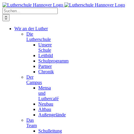
Zum
Facebook
X
Instagram
Pinterest
Inhalt
Suche
springen
nach:
Wir an der Luther
Die
Lutherschule
Unsere
Schule
Leitbild
Schulprogramm
Partner
Chronik
Der
Campus
Mensa
und
Luthercafé
Neubau
Altbau
Außengelände
Das
Team
Schulleitung