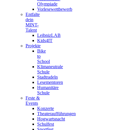
Olympiade
Vorlesewettbewerb
Entfalte
dein
MINT-
Talent
LeibnizLAB
Kids4IT
Projekte
Bike
to
School
Klimaneutrale
Schule
Stadtradeln
Lesementoren
Humanitäre
Schule
Feste &
Events
Konzerte
Theateraufführungen
Hogwartsnacht
Schulfest
Sportfest