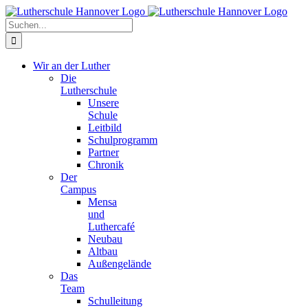
Zum
Facebook
X
Instagram
Pinterest
Inhalt
Suche
springen
nach:
Wir an der Luther
Die
Lutherschule
Unsere
Schule
Leitbild
Schulprogramm
Partner
Chronik
Der
Campus
Mensa
und
Luthercafé
Neubau
Altbau
Außengelände
Das
Team
Schulleitung