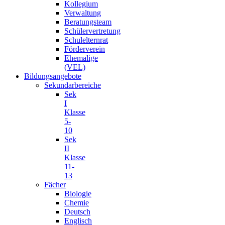
Kollegium
Verwaltung
Beratungsteam
Schülervertretung
Schulelternrat
Förderverein
Ehemalige
(VEL)
Bildungsangebote
Sekundarbereiche
Sek
I
Klasse
5-
10
Sek
II
Klasse
11-
13
Fächer
Biologie
Chemie
Deutsch
Englisch