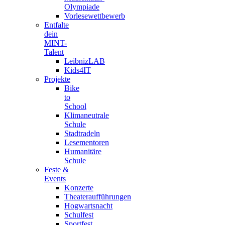
Olympiade
Vorlesewettbewerb
Entfalte
dein
MINT-
Talent
LeibnizLAB
Kids4IT
Projekte
Bike
to
School
Klimaneutrale
Schule
Stadtradeln
Lesementoren
Humanitäre
Schule
Feste &
Events
Konzerte
Theateraufführungen
Hogwartsnacht
Schulfest
Sportfest