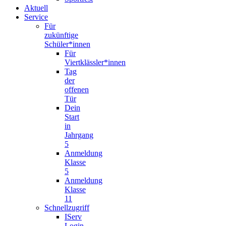
Aktuell
Service
Für
zukünftige
Schüler*innen
Für
Viertklässler*innen
Tag
der
offenen
Tür
Dein
Start
in
Jahrgang
5
Anmeldung
Klasse
5
Anmeldung
Klasse
11
Schnellzugriff
IServ
Login