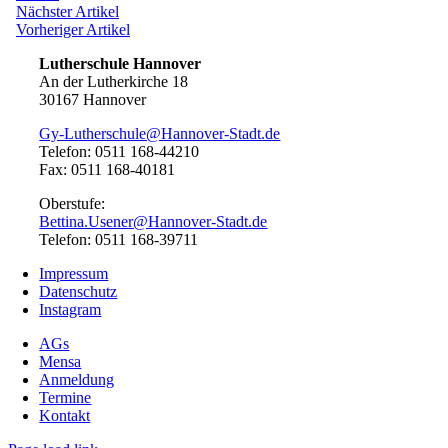
Beitragsnavigation
Nächster
Nächster Artikel
Artikel:
Vorheriger
Vorheriger Artikel
Artikel:
Lutherschule Hannover
An der Lutherkirche 18
30167 Hannover
Gy-Lutherschule@Hannover-Stadt.de
Telefon: 0511 168-44210
Fax: 0511 168-40181
Oberstufe:
Bettina.Usener@Hannover-Stadt.de
Telefon: 0511 168-39711
Impressum
Datenschutz
Instagram
AGs
Mensa
Anmeldung
Termine
Kontakt