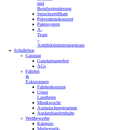
und
Berufsorientierung
Sprachzertifikate
Präventionskonzept
Patensystem
A-
Team
–
Antidiskriminierungsteam
Schulleben
Ganztag
Ganztagsangebot
AGs
Fahrten
&
Exkursionen
Fahrtenkonzept
Unser
Landheim
Musikwoche
Austauschprogramme
Auslandsaufenthalte
Wettbewerbe
Känguru
Mathematik-