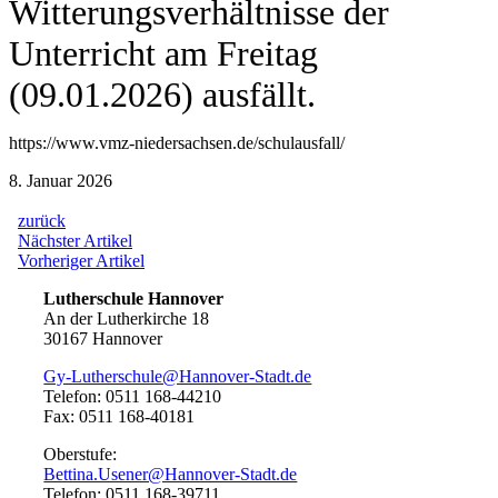
Witterungsverhältnisse der
Unterricht am Freitag
(09.01.2026) ausfällt.
https://www.vmz-niedersachsen.de/schulausfall/
8. Januar 2026
zurück
Beitragsnavigation
Nächster
Nächster Artikel
Artikel:
Vorheriger
Vorheriger Artikel
Artikel:
Lutherschule Hannover
An der Lutherkirche 18
30167 Hannover
Gy-Lutherschule@Hannover-Stadt.de
Telefon: 0511 168-44210
Fax: 0511 168-40181
Oberstufe:
Bettina.Usener@Hannover-Stadt.de
Telefon: 0511 168-39711