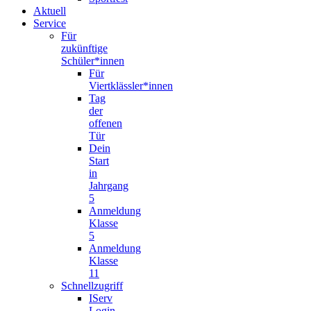
Aktuell
Service
Für
zukünftige
Schüler*innen
Für
Viertklässler*innen
Tag
der
offenen
Tür
Dein
Start
in
Jahrgang
5
Anmeldung
Klasse
5
Anmeldung
Klasse
11
Schnellzugriff
IServ
Login