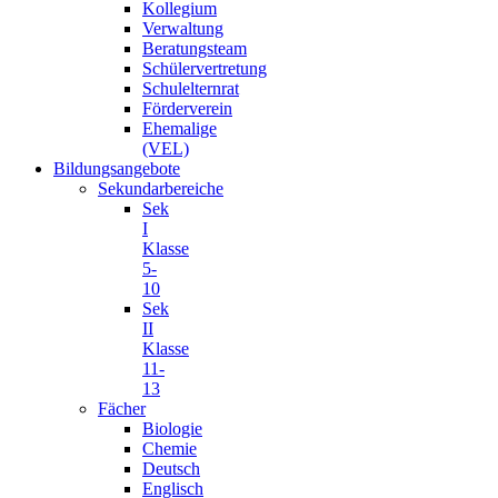
Kollegium
Verwaltung
Beratungsteam
Schülervertretung
Schulelternrat
Förderverein
Ehemalige
(VEL)
Bildungsangebote
Sekundarbereiche
Sek
I
Klasse
5-
10
Sek
II
Klasse
11-
13
Fächer
Biologie
Chemie
Deutsch
Englisch