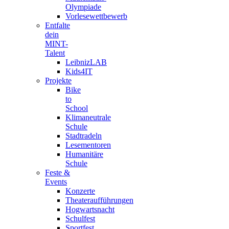
Olympiade
Vorlesewettbewerb
Entfalte
dein
MINT-
Talent
LeibnizLAB
Kids4IT
Projekte
Bike
to
School
Klimaneutrale
Schule
Stadtradeln
Lesementoren
Humanitäre
Schule
Feste &
Events
Konzerte
Theateraufführungen
Hogwartsnacht
Schulfest
Sportfest