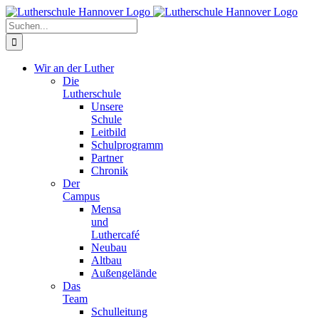
Zum
Facebook
X
Instagram
Pinterest
Inhalt
Suche
springen
nach:
Wir an der Luther
Die
Lutherschule
Unsere
Schule
Leitbild
Schulprogramm
Partner
Chronik
Der
Campus
Mensa
und
Luthercafé
Neubau
Altbau
Außengelände
Das
Team
Schulleitung