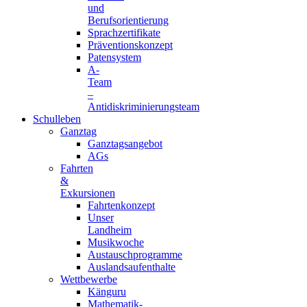
und
Berufsorientierung
Sprachzertifikate
Präventionskonzept
Patensystem
A-
Team
–
Antidiskriminierungsteam
Schulleben
Ganztag
Ganztagsangebot
AGs
Fahrten
&
Exkursionen
Fahrtenkonzept
Unser
Landheim
Musikwoche
Austauschprogramme
Auslandsaufenthalte
Wettbewerbe
Känguru
Mathematik-